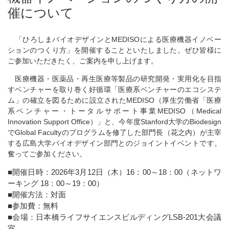
催について
「ひろしまバイオデザインとMEDISOによる医療機器イノベー
ションのつくり方」を開催することといたしました。ぜひ皆様に
ご参加いただきたく、ご案内を申し上げます。
医療機器・医薬品・再生医療等製品の研究開発・実用化を目指
すベンチャーを取り巻く好循環「医療系ベンチャーのエコシステ
ム」の確立を図るために設立されたMEDISO（厚生労働省「医療
系ベンチャー・トータルサポート事業MEDISO（Medical
Innovation Support Office）」と、今年度Stanford大学のBiodesign
でGlobal Facultyのプログラムを修了した部門長（花之内）が主宰
する広島大学バイオデザイン部門とのジョイントイベントです。
奮ってご参加ください。
■開催日時：2026年3月12日（木）16：00～18：00（ネットワ
ーキング 18：00～19：00）
■開催方法：対面
■参加費：無料
■会場：日本橋ライフサイエンスビルディングLSB-201大会議
室