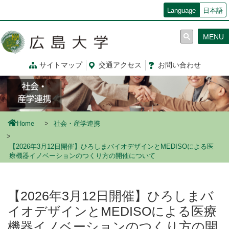
メ
Language
日本語
イ
ン
MENU
コ
ン
テ
サイトマップ
交通
アクセス
お問
い
合
わ
せ
ン
ツ
に
移
動
Home
社会・産学連携
【2026年3月12日開催】ひろしまバイオデザインとMEDISOによる医
療機器イノベーションのつくり方の開催について
【2026年3月12日開催】ひろしまバ
イオデザインとMEDISOによる医療
機器イノベーションのつくり方の開