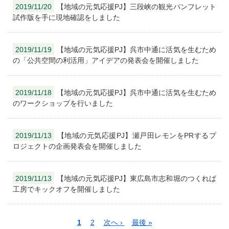
2019/11/20
【地域の元気応援PJ】三段峡の観光パンフレット
試作版を手に現地確認をしました
2019/11/19
【地域の元気応援PJ】呉市中通に活気を生むため
の「公共空間の利活用」アイデアの発表会を開催しました
2019/11/18
【地域の元気応援PJ】呉市中通に活気を生むため
のワークショップを行いました
2019/11/13
【地域の元気応援PJ】瀬戸田レモンをPRするプ
ロジェクトの企画発表会を開催しました
2019/11/13
【地域の元気応援PJ】東広島市志和堀のつくれば
工房でキックオフを開催しました
ペ
カ
1
ペ
2
次
次へ ›
最
最後 »