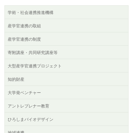
ー
レ
ー
ペ
終
ジ
ン
ジ
ー
ペ
学術・社会連携推進機構
送
ト
ジ
ー
り
ペ
ジ
産学官連携の取組
ー
ジ
産学官連携の制度
寄附講座・共同研究講座等
大型産学官連携プロジェクト
知的財産
大学発ベンチャー
アントレプレナー教育
ひろしまバイオデザイン
地域連携