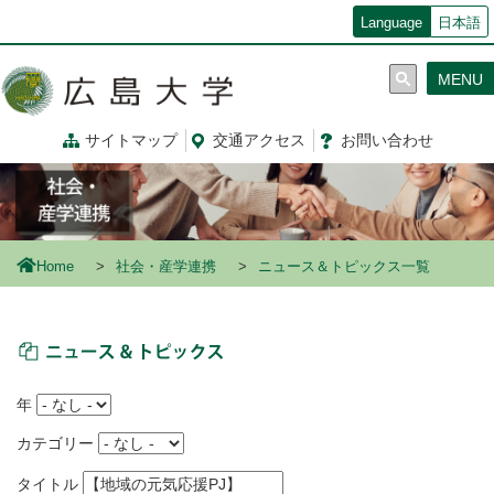
メ
Language
日本語
イ
ン
MENU
コ
ン
テ
サイトマップ
交通
アクセス
お問
い
合
わ
せ
ン
ツ
に
移
動
Home
社会・産学連携
ニュース＆トピックス一覧
ニュース＆トピックス
年
カテゴリー
タイトル