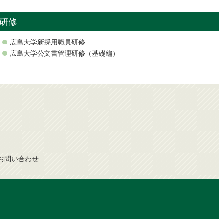
研修
広島大学新採用職員研修
広島大学公文書管理研修（基礎編）
お問
い
合
わ
せ