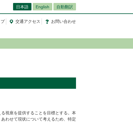
日本語
English
自動翻訳
ップ
交通
アクセス
お問
い
合
わ
せ
える視座を提供することを目標とする。本
。あわせて現状について考えるため、特定