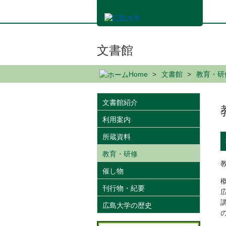
メ
イ
ン
コ
ン
文書館
テ
ン
Home
文書館
教育・研
ツ
に
移
文書館紹介
動
利用案内
所蔵資料
教育・研修
催し物
刊行物・紀要
広島大学の歴史