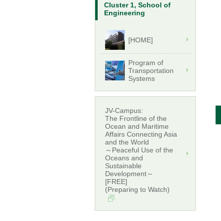
Cluster 1, School of
Engineering
[HOME]
Program of
Transportation
Systems
JV-Campus:
The Frontline of the
Ocean and Maritime
Affairs Connecting Asia
and the World
～Peaceful Use of the
Oceans and
Sustainable
Development～
[FREE]
(Preparing to Watch)