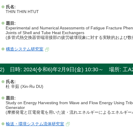
氏名:
THIN THIN HTUT
題目:
Experimental and Numerical Assessments of Fatigue Fracture Ph
Joints of Shell and Tube Heat Exchangers
(多管式熱交換器管端溶接部の疲労破壊現象に対する実験的および数
構造システム研究室
2) 日時: 2024(令和6)年2月9日(金) 10:30～ 場所: 工
氏名:
杜 辛茹 (Xin-Ru DU)
題目:
Study on Energy Harvesting from Wave and Flow Energy Using Tribo
Generator
(摩擦発電と圧電発電を用いた波・流れエネルギーによるエネルギー
輸送・環境システム流体研究室