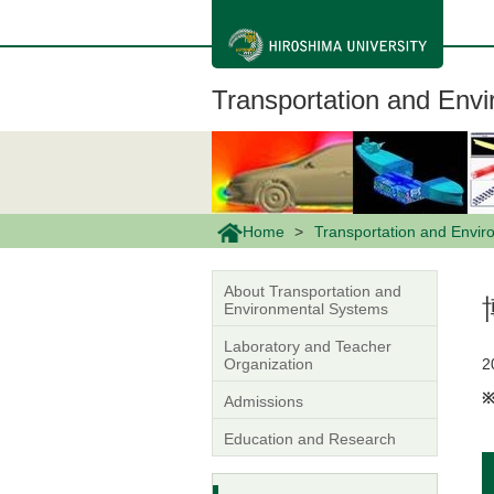
メ
イ
ン
コ
ン
Transportation and Env
テ
ン
ツ
に
移
動
Home
Transportation and Envi
About Transportation and
Environmental Systems
Laboratory and Teacher
Organization
Admissions
Education and Research