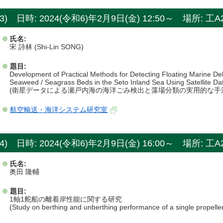
3) 日時: 2024(令和6)年2月9日(金) 12:50～ 場所: 工
氏名:
宋 詩林 (Shi-Lin SONG)
題目:
Development of Practical Methods for Detecting Floating Marine Deb
Seaweed / Seagrass Beds in the Seto Inland Sea Using Satellite Da
(衛星データによる瀬戸内海の海洋ごみ検出と藻場分類の実用的な手
航空輸送・海洋システム研究室
4) 日時: 2024(令和6)年2月9日(金) 16:00～ 場所: 工
氏名:
奥田 隆輔
題目:
1軸1舵船の離着岸性能に関する研究
(Study on berthing and unberthing performance of a single propeller