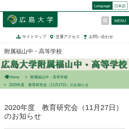
メ
Language
日本語
イ
ン
MENU
コ
ン
テ
サイトマップ
交通
アクセス
お問
い
合
わ
せ
ン
ツ
附属福山中・高等学校
に
移
動
Home
附属福山中・高等学校
2020年度 教育研究会（11月27日）のお知らせ
2020年度 教育研究会（11月27日）
のお知らせ