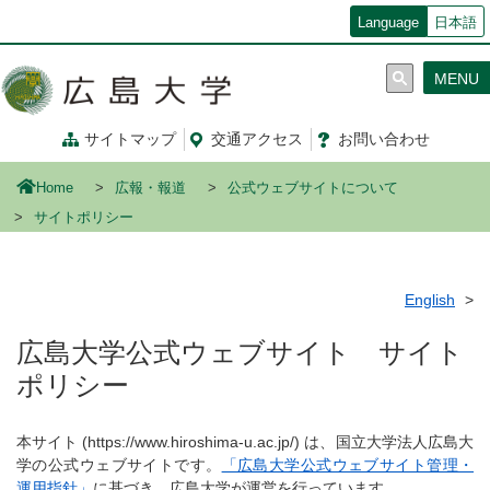
メ
Language
日本語
イ
ン
MENU
コ
ン
テ
サイトマップ
交通
アクセス
お問
い
合
わ
せ
ン
ツ
Home
広報・報道
公式ウェブサイトについて
に
移
サイトポリシー
動
English
広島大学公式ウェブサイト サイト
ポリシー
本サイト (https://www.hiroshima-u.ac.jp/) は、国立大学法人広島大
学の公式ウェブサイトです。
「広島大学公式ウェブサイト管理・
運用指針」
に基づき、広島大学が運営を行っています。