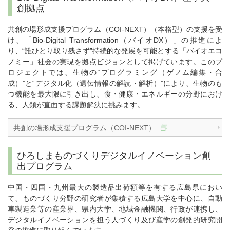
創拠点
共創の場形成支援プログラム（COI-NEXT）（本格型）の支援を受
け、「Bio-Digital Transformation（バイオDX）」の推進によ
り、“誰ひとり取り残さず”持続的な発展を可能とする「バイオエコ
ノミー」社会の実現を拠点ビジョンとして掲げています。このプ
ロジェクトでは、生物の“プログラミング（ゲノム編集・合
成）”と“デジタル化（遺伝情報の解読・解析）”により、生物のも
つ機能を最大限に引き出し、食・健康・エネルギーの分野におけ
る、人類が直面する課題解決に挑みます。
共創の場形成支援プログラム（COI-NEXT）
ひろしまものづくりデジタルイノベーション創
出プログラム
中国・四国・九州最大の製造品出荷額等を有する広島県におい
て、ものづくり分野の研究者が集積する広島大学を中心に、自動
車製造業等の産業界、県内大学、地域金融機関、行政が連携し、
デジタルイノベーションを担う人づくり及び産学の創発的研究開