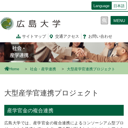
メ
Language
日本語
イ
ン
MENU
コ
ン
テ
サイトマップ
交通
アクセス
お問
い
合
わ
せ
ン
ツ
に
移
動
Home
社会・産学連携
大型産学官連携プロジェクト
大型産学官連携プロジェクト
産学官金の複合連携
広島大学では、産学官金の複合連携によるコンソーシアム型プロ