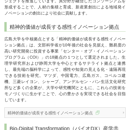
ジェクトを推進しています。異分野が融合したコンソーシアムを
形成することで、人材の集積と育成、新産業創出による地域発イ
ノベーションの創出により社会に貢献します。
精神的価値が成長する感性イノベーション拠点
広島大学を中核拠点とする「精神的価値が成長する感性イノベー
ション拠点」は、文部科学省が10年後の社会を見据え、難易度の
高い研究開発に投資する事業「センター・オブ・イノベーション
プログラム（COI）」の18拠点の１つとして選定されました。生
理学研究所および静岡大学を中心とするサテライト拠点と連携
し、最先端の脳科学によって、感性や知覚の見える化・遠隔再現
できる技術を研究。マツダ、中国電力、広島ガス、コベルコ建
機、三菱レイヨン、シャープ、アンデルセン・パン生活文化研究
所など多くの企業が、大学や研究機関とともに、これらの技術を
モノづくりに生かすことで、心の豊かさを実現できる社会を目指
しています。
精神的価値が成長する感性イノベーション拠点
Bio-Digital Transformation（バイオDX）産学共