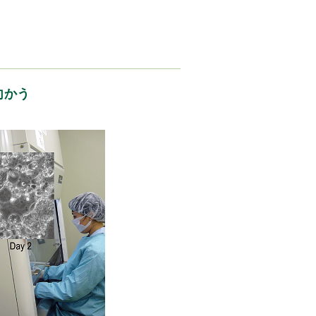
果
向かう