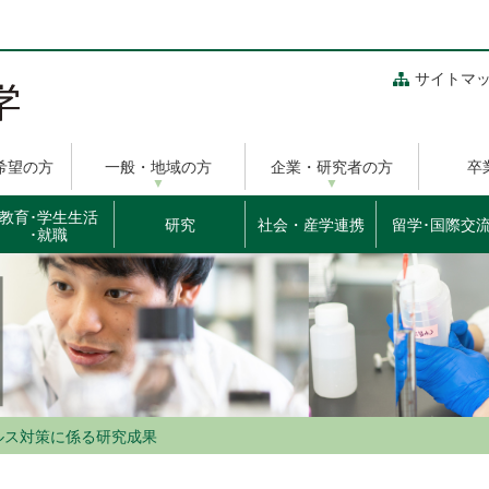
サイトマ
希望の方
一般・地域の方
企業・研究者の方
卒
教育･学生生活
研究
社会・産学連携
留学･国際交
･就職
ルス対策に係る研究成果