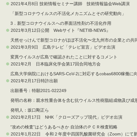
2021年4月8日 技術情報セミナー講師 技術情報協会Web講演
「新型コロナウイルスの不活化メカニズムとその研究動向」
3．新型コロナウイルスへの界面活性剤の不活化作用
2021年3月12日公開 Webサイト『NETIB-NEWS』
天然せっけんで新型コロナがほぼ不活化〜北九州市の企業との共
2021年3月9日 広島テレビ「テレビ宣言」ビデオ出演
変異ウイルスが広島で確認されたことに対するコメント
2021年2月 日本臨床化学会第17回合同地方会
広島大学病院におけるSARS-CoV-2に対応するcobas6800稼働
2021年2月17日特許出願
出願番号：特願2021-022249
発明の名称：親水性重合体を含む抗ウイルス性樹脂組成物及び成
発明人：坂口剛正ら
2021年2月17日 NHK「クローズアップ現代」ビデオ出演
“攻めの検査”はどうあるべきか 自治体のＰＣＲ検査戦略
2021年1月22日 令和２年度中四国乳酸菌研究会（Zoom）に