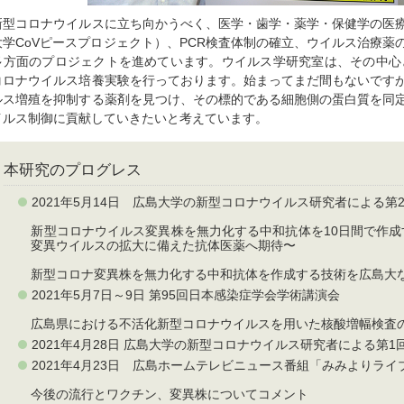
新型コロナウイルスに立ち向かうべく、医学・歯学・薬学・保健学の医
大学CoVピースプロジェクト）、PCR検査体制の確立、ウイルス治療薬
多方面のプロジェクトを進めています。ウイルス学研究室は、その中心
コロナウイルス培養実験を行っております。始まってまだ間もないです
ルス増殖を抑制する薬剤を見つけ、その標的である細胞側の蛋白質を同
イルス制御に貢献していきたいと考えています。
本研究のプログレス
2021年5月14日 広島大学の新型コロナウイルス研究者による第
新型コロナウイルス変異株を無力化する中和抗体を10日間で作成
変異ウイルスの拡大に備えた抗体医薬へ期待〜
新型コロナ変異株を無力化する中和抗体を作成する技術を広島大
2021年5月7日～9日 第95回日本感染症学会学術講演会
広島県における不活化新型コロナウイルスを用いた核酸増幅検査
2021年4月28日 広島大学の新型コロナウイルス研究者による第
2021年4月23日 広島ホームテレビニュース番組「みみよりライブ
今後の流行とワクチン、変異株についてコメント