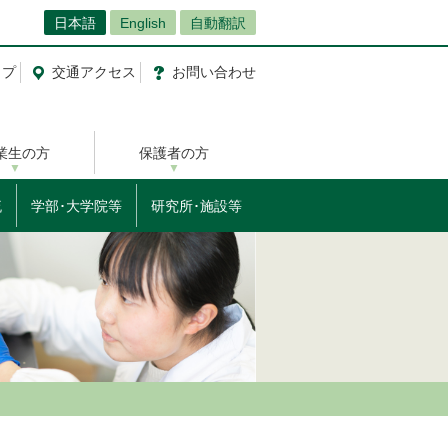
日本語
English
自動翻訳
ップ
交通
アクセス
お問
い
合
わ
せ
業生の方
保護者の方
流
学部･大学院等
研究所･施設等