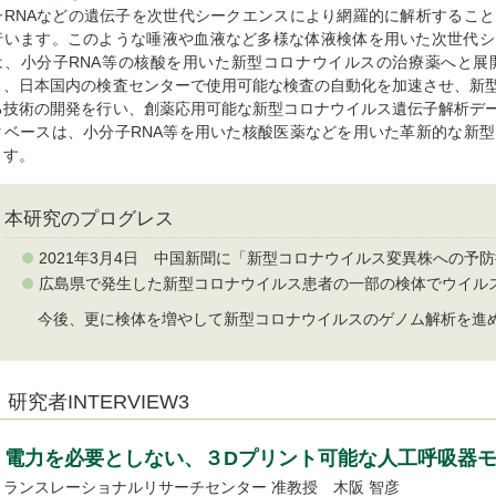
子RNAなどの遺伝子を次世代シークエンスにより網羅的に解析するこ
行います。このような唾液や血液など多様な体液検体を用いた次世代シ
は、小分子RNA等の核酸を用いた新型コロナウイルスの治療薬へと展
り、日本国内の検査センターで使用可能な検査の自動化を加速させ、新
る技術の開発を行い、創薬応用可能な新型コロナウイルス遺伝子解析デ
タベースは、小分子RNA等を用いた核酸医薬などを用いた革新的な新
ます。
本研究のプログレス
2021年3月4日 中国新聞に「新型コロナウイルス変異株への予
広島県で発生した新型コロナウイルス患者の一部の検体でウイル
今後、更に検体を増やして新型コロナウイルスのゲノム解析を進
研究者INTERVIEW3
電力を必要としない、３Dプリント可能な人工呼吸器
トランスレーショナルリサーチセンター 准教授 木阪 智彦