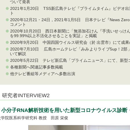
ついて発表
2021年1月20日 TSS新広島テレビ『プライムタイム』ビデオ
ト
2020年12月21・24日，2021年1月5日 日本テレビ『News
コメント
2020年10月20日 西日本新聞に「無添加石けん『手洗いせっ
を99.99%以上不活化させることを実証」と掲載
2020年9月20日 中国四国ウイルス研究会（於 出雲市）にて成
2020年7月10日 広島ホームテレビ「みみよりライブ5up！2
いて解説
2020年5月22日 テレビ新広島「プライムニュース」にて、新
各種新聞へ関連記事多数掲載
他テレビ番組等メディアへ多数出演
研究者INTERVIEW2
小分子RNA解析技術を用いた新型コロナウイルス診断
大学院医系科学研究科 教授 田原 栄俊