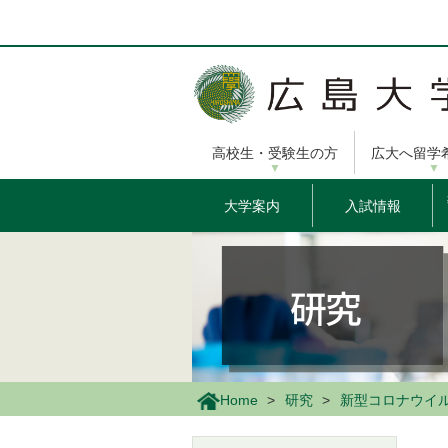
メ
イ
ン
コ
ン
テ
ン
高校生・受験生の方
広大へ留学
ツ
に
移
大学案内
入試情報
動
Home
研究
新型コロナウイ