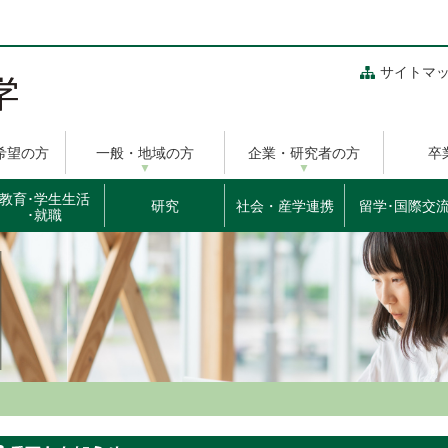
サイトマ
希望の方
一般・地域の方
企業・研究者の方
卒
教育･学生生活
研究
社会・産学連携
留学･国際交
･就職