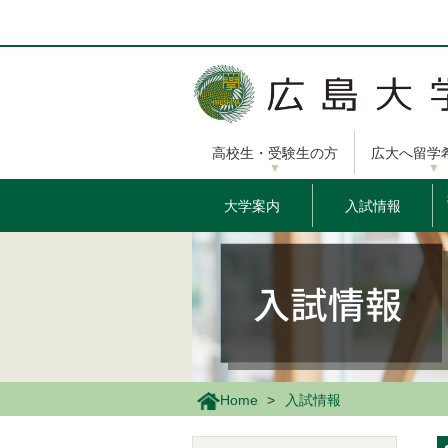
メ
イ
ン
コ
ン
テ
ン
高校生・受験生の方
広大へ留学
ツ
に
移
大学案内
入試情報
動
Home
入試情報