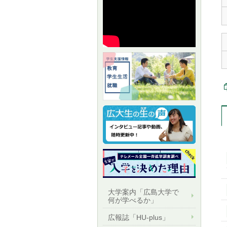
大学案内「広島大学で
何が学べるか」
広報誌「HU-plus」