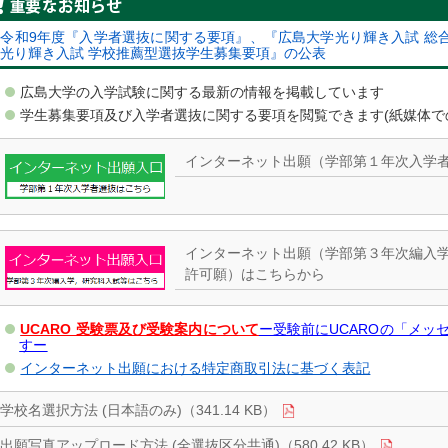
重要なお知らせ
令和9年度『入学者選抜に関する要項』、『広島大学光り輝き入試 総
光り輝き入試 学校推薦型選抜学生募集要項』の公表
広島大学の入学試験に関する最新の情報を掲載しています
学生募集要項及び入学者選抜に関する要項を閲覧できます(紙媒体で
インターネット出願（学部第１年次入学
インターネット出願（学部第３年次編入
許可願）はこちらから
UCARO 受験票及び受験案内について
ー受験前にUCAROの「メッ
すー
インターネット出願における特定商取引法に基づく表記
学校名選択方法 (日本語のみ)（341.14 KB）
出願写真アップロード方法 (全選抜区分共通)（580.42 KB）