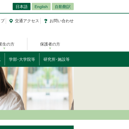
日本語
English
自動翻訳
ップ
交通
アクセス
お問
い
合
わ
せ
業生の方
保護者の方
流
学部･大学院等
研究所･施設等