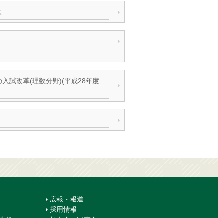
ス
試改革(理数分野)(平成28年度
広報・報道
採用情報