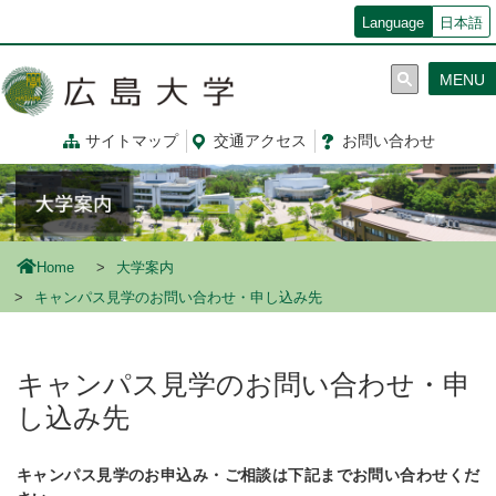
メ
Language
日本語
イ
ン
MENU
コ
ン
テ
サイトマップ
交通
アクセス
お問
い
合
わ
せ
ン
ツ
に
移
動
Home
大学案内
キャンパス見学のお問い合わせ・申し込み先
キャンパス見学のお問い合わせ・申
し込み先
キャンパス見学のお申込み・ご相談は下記までお問い合わせくだ