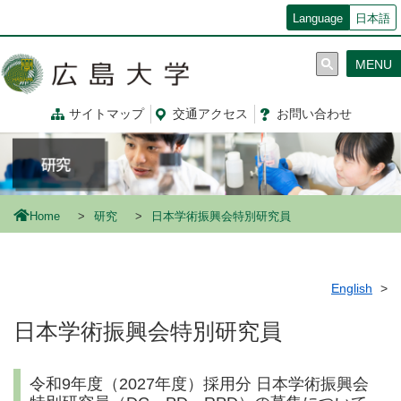
メ
Language
日本語
イ
ン
MENU
コ
ン
テ
サイトマップ
交通
アクセス
お問
い
合
わ
せ
ン
ツ
に
移
動
Home
研究
日本学術振興会特別研究員
English
日本学術振興会特別研究員
令和9年度（2027年度）採用分 日本学術振興会