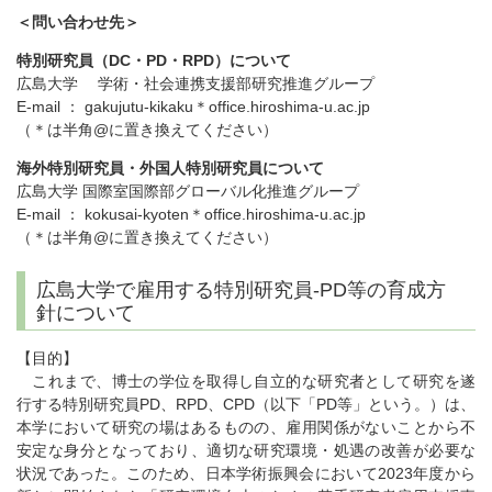
＜問い合わせ先＞
特別研究員（DC・PD・RPD）について
広島大学 学術・社会連携支援部研究推進グループ
E-mail ： gakujutu-kikaku＊office.hiroshima-u.ac.jp
（＊は半角@に置き換えてください）
海外特別研究員・外国人特別研究員について
広島大学 国際室国際部グローバル化推進グループ
E-mail ： kokusai-kyoten＊office.hiroshima-u.ac.jp
（＊は半角@に置き換えてください）
広島大学で雇用する特別研究員-PD等の育成方
針について
【目的】
これまで、博士の学位を取得し自立的な研究者として研究を遂
行する特別研究員PD、RPD、CPD（以下「PD等」という。）は、
本学において研究の場はあるものの、雇用関係がないことから不
安定な身分となっており、適切な研究環境・処遇の改善が必要な
状況であった。このため、日本学術振興会において2023年度から