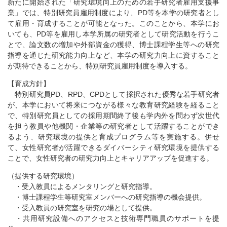
新たに開始された「研究環境向上のための若手研究者雇用支援事
業」では、特別研究員雇用制度により、PD等を本学の研究者とし
て雇用・育成することが可能となった。このことから、本学にお
いても、PD等を雇用し本学所属の研究者として研究活動を行うこ
とで、論文数の増加や外部資金の獲得、博士課程学生等への研究
指導を通じた研究能力向上など、本学の研究力向上に資すること
が期待できることから、特別研究員雇用制度を導入する。
【育成方針】
特別研究員PD、RPD、CPDとして採択された優秀な若手研究者
が、本学において将来につながる様々な教育研究経験を経ること
で、特別研究員としての採用期間終了後も学内外を問わず次世代
を担う教員や他機関・企業等の研究者として活躍することができ
るよう、研究環境の提供と育成プログラム等を実施する。併せ
て、女性研究者が活躍できるダイバーシティ研究環境を提供する
ことで、女性研究者の研究力向上とキャリアアップを促進する。
（提供する研究環境）
・受入教員によるメンタリングと研究指導。
・博士課程学生等研究室メンバーへの研究指導の機会提供。
・受入教員の研究室を研究の場として提供。
・共用研究設備へのアクセスと技術専門職員のサポートを提