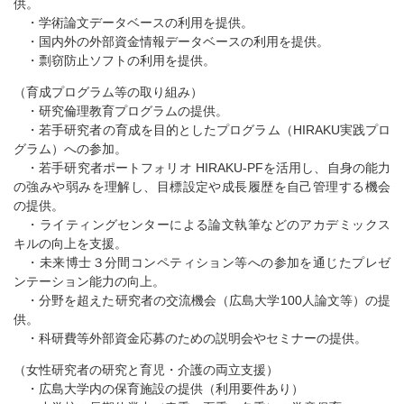
供。
・学術論文データベースの利用を提供。
・国内外の外部資金情報データベースの利用を提供。
・剽窃防止ソフトの利用を提供。
（育成プログラム等の取り組み）
・研究倫理教育プログラムの提供。
・若手研究者の育成を目的としたプログラム（HIRAKU実践プロ
グラム）への参加。
・若手研究者ポートフォリオ HIRAKU-PFを活用し、自身の能力
の強みや弱みを理解し、目標設定や成長履歴を自己管理する機会
の提供。
・ライティングセンターによる論文執筆などのアカデミックス
キルの向上を支援。
・未来博士３分間コンペティション等への参加を通じたプレゼ
ンテーション能力の向上。
・分野を超えた研究者の交流機会（広島大学100人論文等）の提
供。
・科研費等外部資金応募のための説明会やセミナーの提供。
（女性研究者の研究と育児・介護の両立支援）
・広島大学内の保育施設の提供（利用要件あり）