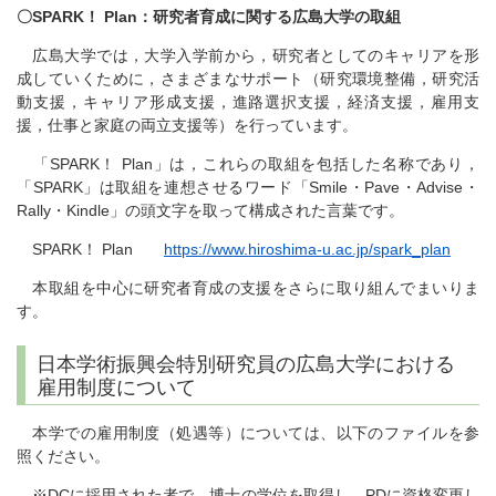
〇SPARK！ Plan：研究者育成に関する広島大学の取組
広島大学では，大学入学前から，研究者としてのキャリアを形
成していくために，さまざまなサポート（研究環境整備，研究活
動支援，キャリア形成支援，進路選択支援，経済支援，雇用支
援，仕事と家庭の両立支援等）を行っています。
「SPARK！ Plan」は，これらの取組を包括した名称であり，
「SPARK」は取組を連想させるワード「Smile・Pave・Advise・
Rally・Kindle」の頭文字を取って構成された言葉です。
SPARK！ Plan
https://www.hiroshima-u.ac.jp/spark_plan
本取組を中心に研究者育成の支援をさらに取り組んでまいりま
す。
日本学術振興会特別研究員の広島大学における
雇用制度について
本学での雇用制度（処遇等）については、以下のファイルを参
照ください。
※DCに採用された者で、博士の学位を取得し、PDに資格変更し