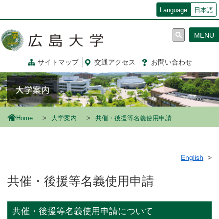
メ
Language
日本語
イ
ン
MENU
コ
ン
テ
サイトマップ
交通
アクセス
お問
い
合
わ
せ
ン
ツ
に
移
動
Home
大学案内
共催・後援等名義使用申請
English
共催・後援等名義使用申請
共催・後援等名義使用申請について