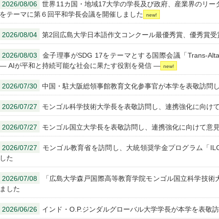
2026/08/06
世界11カ国・地域17大学の学長及び政府、産業界のリ
をテーマに第６回平和学長会議を開催しました
2026/08/04
第2回広島大学日本語作文コンクール最優秀賞、優秀賞受
2026/08/03
金子理事がSDG 17をテーマとする国際会議「Trans-Altai Sust
— AIが平和と持続可能な社会に果たす役割を発信 —
2026/07/30
中国・駐大阪総領事館教育文化参事官が本学を表敬訪問
2026/07/27
モンゴル科学技術大学長を表敬訪問し、連携強化に向け
2026/07/27
モンゴル国立大学長を表敬訪問し、連携強化に向けて意
2026/07/27
モンゴル教育省を訪問し、大統領奨学金プログラム「ILGE
した
2026/07/08
「広島大学森戸国際高等教育学院モンゴル国立科学技術
ました
2026/06/26
インド・O.P.ジンダルグローバル大学学長が本学を表敬