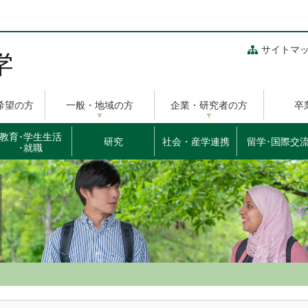
サイトマ
希望の方
一般・地域の方
企業・研究者の方
卒
教育･学生生活
研究
社会・産学連携
留学･国際交
･就職