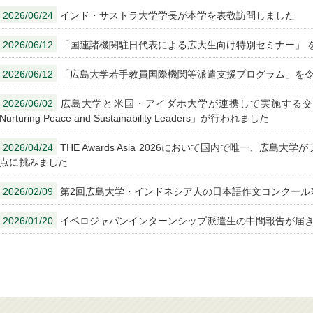
2026/06/24
インド・サストラ大学学長が本学を表敬訪問しました
2026/06/12
「国連諸機関駐日代表による広大生向け特別セミナー」 
2026/06/12
「広島大学若手教員国際機関等派遣支援プログラム」を
2026/06/02
広島大学と米国・アイダホ大学が連携して実施する交流事業「Meg
Nurturing Peace and Sustainability Leaders」が行われました
2026/04/24
THE Awards Asia 2026において国内で唯一、広
点に挑みました
2026/02/09
第2回広島大学・インドネシア人の日本語作文コンクール
2026/01/20
イベロジャパンインターンシップ派遣生の中間報告が届