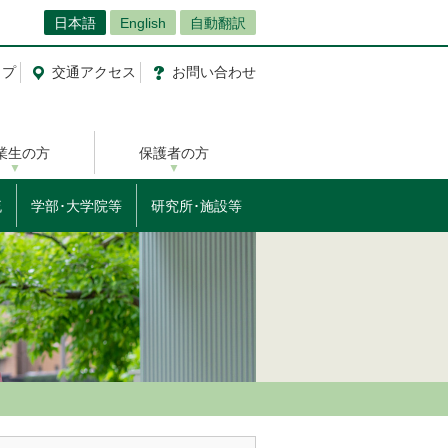
日本語
English
自動翻訳
ップ
交通
アクセス
お問
い
合
わ
せ
業生の方
保護者の方
流
学部･大学院等
研究所･施設等