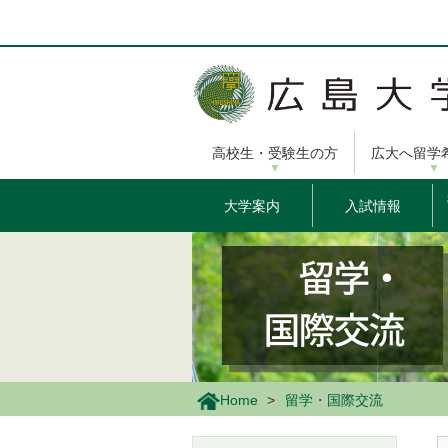
メ
イ
ン
コ
ン
テ
ン
高校生・受験生の方
広大へ留学
ツ
に
移
大学案内
入試情報
動
Home
留学・国際交流