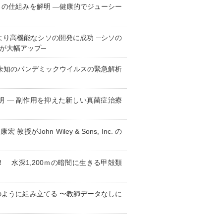
の仕組みを解明 ―健康的でジューシー
り高機能なシソの開発に成功 ─シソの
が大幅アップ─
未知のパンデミックウイルスの緊急解析
 ― 副作用を抑えた新しい真菌症治療
ohn Wiley & Sons, Inc. の
 水深1,200ｍの暗闇に生きる甲殻類
ように組み立てる 〜教師データなしに