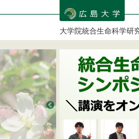
メ
イ
ン
コ
ン
大学院統合生命科学研
テ
ン
ツ
に
移
動