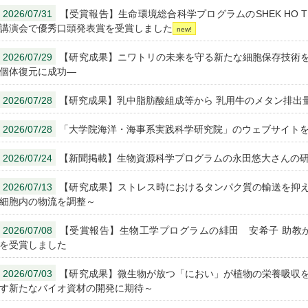
2026/07/31
【受賞報告】生命環境総合科学プログラムのSHEK HO 
講演会で優秀口頭発表賞を受賞しました
2026/07/29
【研究成果】ニワトリの未来を守る新たな細胞保存技術を
個体復元に成功—
2026/07/28
【研究成果】乳中脂肪酸組成等から 乳用牛のメタン排出
2026/07/28
「大学院海洋・海事系実践科学研究院」のウェブサイト
2026/07/24
【新聞掲載】生物資源科学プログラムの永田悠大さんの
2026/07/13
【研究成果】ストレス時におけるタンパク質の輸送を抑え
細胞内の物流を調整～
2026/07/08
【受賞報告】生物工学プログラムの緋田 安希子 助教がIBS2026 A
を受賞しました
2026/07/03
【研究成果】微生物が放つ「におい」が植物の栄養吸収を
す新たなバイオ資材の開発に期待～