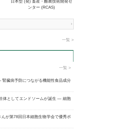
日本型 (発) 畜産・酪農技術開発セ
ンター (RCAS)
一覧
一覧
— 腎臓病予防につながる機能性食品成分
体としてエンドソームが誕生 ― 細胞
んが第78回日本細胞生物学会で優秀ポ