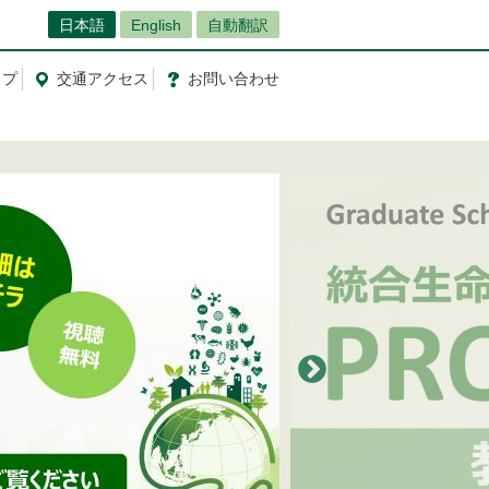
日本語
English
自動翻訳
ップ
交通
アクセス
お問
い
合
わ
せ