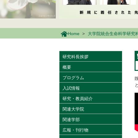
Home
大学院統合生命科学研究
研究科長挨拶
概要
プログラム
入試情報
研究・教員紹介
関連大学院
関連学部
広報・刊行物