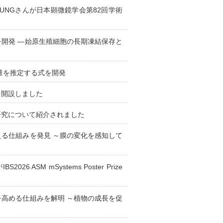
TUNGさんが日本顕微鏡学会第82回学術
開発 —始原生殖細胞の長期凍結保存と
量を推定する式を開発
を開設しました
研究について紹介されました
る仕組みを発見 ～膜の変化を感知して
SM mSystems Poster Prize
高める仕組みを解明 ～植物の成長を促