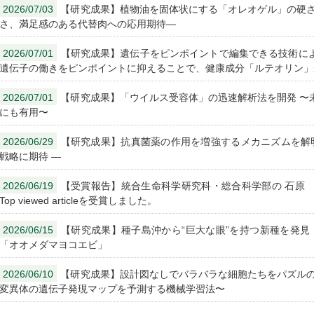
2026/07/03
【研究成果】植物油を固体状にする「オレオゲル」の硬さ
さ、満足感のある代替肉への応用期待―
2026/07/01
【研究成果】遺伝子をピンポイントで編集できる技術によ
遺伝子の働きをピンポイントに抑えることで、健康成分「ルテオリン」
2026/07/01
【研究成果】「ウイルス受容体」の迅速解析法を開発 〜
にも有用〜
2026/06/29
【研究成果】抗真菌薬の作用を増強するメカニズムを解明
戦略に期待 ―
2026/06/19
【受賞報告】統合生命科学研究科・総合科学部の 石原 康宏 教授がJ
Top viewed articleを受賞しました。
2026/06/15
【研究成果】種子島沖から“巨大な眼”を持つ新種を発見！
「オオメダマヨコエビ」
2026/06/10
【研究成果】設計図なしでバラバラな細胞たちをパズルの
変異体の遺伝子発現マップを予測する機械学習法〜