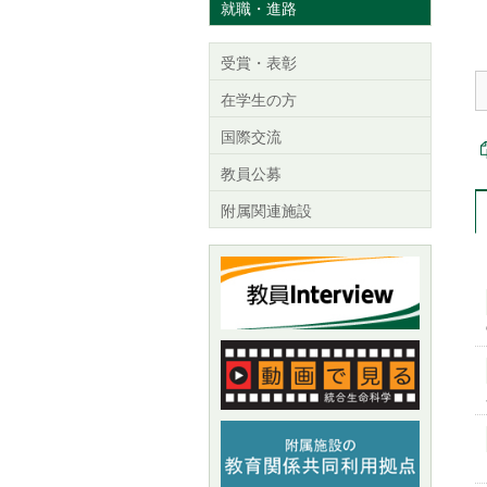
就職・進路
受賞・表彰
在学生の方
国際交流
教員公募
附属関連施設