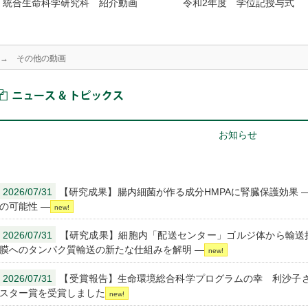
統合生命科学研究科 紹介動画
令和2年度 学位記授与式
→ その他の動画
ニュース＆トピックス
お知らせ
2026/07/31
【研究成果】腸内細菌が作る成分HMPAに腎臓保護効果 
の可能性 —
2026/07/31
【研究成果】細胞内「配送センター」ゴルジ体から輸送担
膜へのタンパク質輸送の新たな仕組みを解明 ―
2026/07/31
【受賞報告】生命環境総合科学プログラムの幸 利沙子さ
スター賞を受賞しました