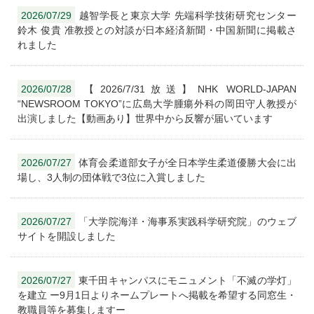
2026/07/29
越智学長と東京大学 先端科学技術研究センター
鈴木 俊貴 准教授との対談が日本経済新聞・中国新聞に掲載さ
れました
2026/07/28
【2026/7/31放送】NHK WORLD-JAPAN
“NEWSROOM TOKYO”に広島大学腫瘍外科の岡田守人教授が
出演しました【動画あり】世界中から反響が届いています
2026/07/27
体育会柔道部女子が全日本学生柔道優勝大会に出
場し、3人制の団体戦で3位に入賞しました
2026/07/27
「大学院海洋・海事系実践科学研究院」のウェブ
サイトを開設しました
2026/07/27
東千田キャンパスにモニュメント「不滅の学灯」
を建立 ー9月1日よりネームプレートへ掲載を希望する同窓生・
教職員等を募集しますー