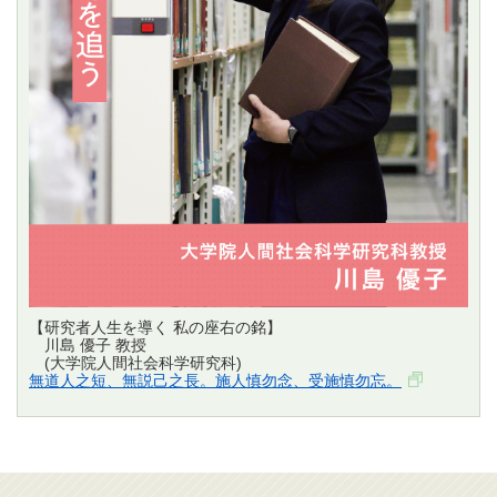
【研究者人生を導く 私の座右の銘】
川島 優子 教授
(大学院人間社会科学研究科)
無道人之短、無説己之長。施人慎勿念、受施慎勿忘。