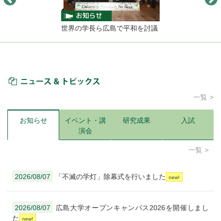
世界の学長ら広島で平和を討議
ニュース＆トピックス
一覧
お知らせ
イベント・講
研究成果
入試
演会
一覧
2026/08/07
「不滅の学灯」除幕式を行いました
2026/08/07
広島大学オープンキャンパス2026を開催しまし
た