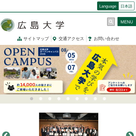
メ
Language
日本語
イ
ン
MENU
コ
ン
テ
サイトマップ
交通
アクセス
お問
い
合
わ
せ
ン
ツ
に
移
動