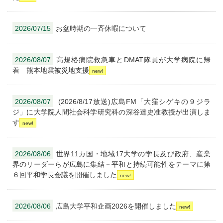
2026/07/15
お盆時期の一斉休暇について
2026/08/07
高規格病院救急車とDMAT隊員が大学病院に帰
着 熊本地震被災地支援
2026/08/07
(2026/8/17放送)広島FM「大窪シゲキの９ジラ
ジ」に大学院人間社会科学研究科の深谷達史准教授が出演しま
す
2026/08/06
世界11カ国・地域17大学の学長及び政府、産業
界のリーダーらが広島に集結－平和と持続可能性をテーマに第
６回平和学長会議を開催しました
2026/08/06
広島大学平和企画2026を開催しました