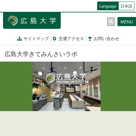
メ
Language
日本語
イ
ン
MENU
コ
ン
テ
サイトマップ
交通
アクセス
お問
い
合
わ
せ
ン
ツ
広島大学きてみんさいラボ
に
移
動