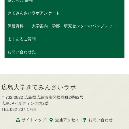
販売商品/書籍
きてみんさいラボアンケート
保管資料・・大学案内・学部・研究センターのパンプレット
よくあるご質問
お問い合わせ先
広島大学きてみんさいラボ
〒732-0822 広島県広島市南区松原町2番62号
広島JPビルディング内2階
TEL:082-207-1764
サイトマップ
交通
アクセス
お問
い
合
わ
せ