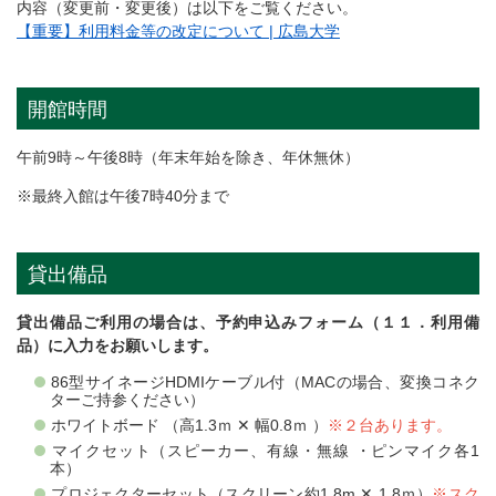
内容（変更前・変更後）は以下をご覧ください。
【重要】利用料金等の改定について | 広島大学
開館時間
午前9時～午後8時（年末年始を除き、年休無休）
※最終入館は午後7時40分まで
貸出備品
貸出備品ご利用の場合は、予約申込みフォーム（１１．利用備
品）に入力をお願いします。
86型サイネージHDMIケーブル付（MACの場合、変換コネク
ターご持参ください）
ホワイトボード （高1.3ｍ ✕ 幅0.8ｍ ）
※２台あります。
マイクセット（スピーカー、有線・無線 ・ピンマイク各1
本）
プロジェクターセット（スクリーン約1.8m ✕ 1.8ｍ）
※スク