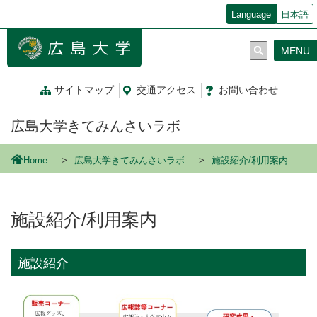
メ
Language
日本語
イ
ン
MENU
コ
ン
テ
サイトマップ
交通
アクセス
お問
い
合
わ
せ
ン
ツ
広島大学きてみんさいラボ
に
移
動
Home
広島大学きてみんさいラボ
施設紹介/利用案内
施設紹介/利用案内
施設紹介