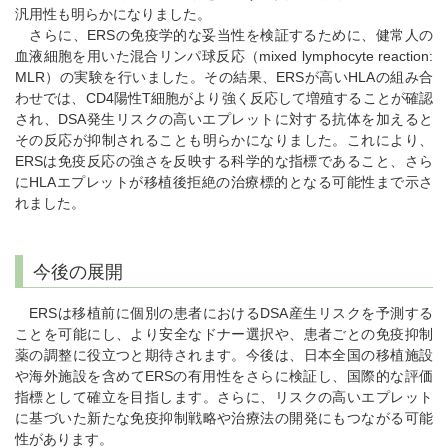
汎用性も明らかになりました。
さらに、ERSの免疫学的な妥当性を検証するために、健常人の
血液細胞を用いた混合リンパ球反応（mixed lymphocyte reaction:
MLR）の実験を行いました。その結果、ERSが高いHLAの組み合
わせでは、CD4陽性T細胞がより強く反応して増殖することが確認
され、DSA発生リスクの高いエプレットに対する抗体を加えると
その反応が抑制されることも明らかになりました。これにより、
ERSは免疫反応の強さを反映する科学的な指標であること、さら
にHLAエプレットが移植後拒絶の治療標的となる可能性まで示さ
れました。
今後の展開
ERSは移植前に個別の患者におけるDSA産生リスクを予測する
ことを可能にし、より安全なドナー選択や、患者ごとの免疫抑制
薬の調整に役立つと期待されます。今後は、日本全国の移植施設
や海外施設を含めてERSの有用性をさらに検証し、国際的な評価
指標として確立を目指します。さらに、リスクの高いエプレット
に基づいた新たな免疫抑制戦略や治療法の開発にもつながる可能
性があります。