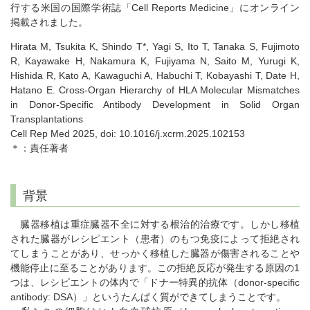
行する米国の国際学術誌「Cell Reports Medicine」にオンライン
掲載されました。
Hirata M, Tsukita K, Shindo T*, Yagi S, Ito T, Tanaka S, Fujimoto
R, Kayawake H, Nakamura K, Fujiyama N, Saito M, Yurugi K,
Hishida R, Kato A, Kawaguchi A, Habuchi T, Kobayashi T, Date H,
Hatano E. Cross-Organ Hierarchy of HLA Molecular Mismatches
in Donor-Specific Antibody Development in Solid Organ
Transplantations
Cell Rep Med 2025, doi: 10.1016/j.xcrm.2025.102153
＊：責任著者
背景
臓器移植は重症臓器不全に対する根治的治療です。しかし移植
された臓器がレシピエント（患者）のもつ免疫によって拒絶され
てしまうことがあり、せっかく移植した臓器が傷害されることや
機能停止に至ることがあります。この拒絶反応が発生する原因の1
つは、レシピエントの体内で「ドナー特異的抗体（donor-specific
antibody: DSA）」というたんぱく質ができてしまうことです。