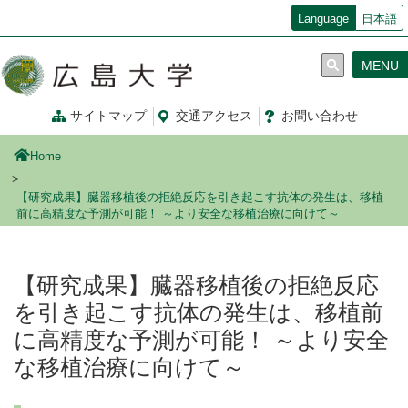
メ
Language
日本語
イ
ン
MENU
コ
ン
テ
サイトマップ
交通
アクセス
お問
い
合
わ
せ
ン
ツ
Home
に
移
【研究成果】臓器移植後の拒絶反応を引き起こす抗体の発生は、移植
動
前に高精度な予測が可能！ ～より安全な移植治療に向けて～
【研究成果】臓器移植後の拒絶反応
を引き起こす抗体の発生は、移植前
に高精度な予測が可能！ ～より安全
な移植治療に向けて～