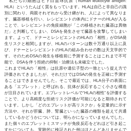
私たちの細胞はヒト白血球抗原（human leukocyte antigen:
HLA）というたんぱく質をもっています。HLAは自己と非自己の識
別に関わり、両親それぞれから受け継がれ、人によって異なりま
す。臓器移植を行い、レシピエントの体内にドナーのHLAが入る
ことで、レシピエントの免疫細胞が「この移植された臓器は異物
だ」と判断してしまい、DSAを発生させて臓器を攻撃してしまい
ます。よって、ドナーとレシピエントのHLAの「相性」がDSA発
生リスクと相関しますが、HLAのパターンは数十万通り以上に及
び、ドナーとレシピエントのHLAの組み合わせの数は天文学的で
す。そのためDSAの発生を移植前に予測することはこれまで不可
能で、DSAを伴う拒絶の抑制・治療法も未確立でした。
これまでHLAの「相性」は抗原や遺伝子型の一致という捉え方で
評価されてきましたが、それだけではDSAの発生を正確に予測す
ることはできませんでした。そこで最近では、HLA分子の表面に
ある「エプレット」と呼ばれる、抗体が反応するごく小さな構造
が注目されています。エプレットレベルで“HLAの相性”を評価する
ことで、より高精度な拒絶リスク評価が可能になると期待されて
います。しかし「どのエプレットが高リスクか」を定量的に示す
方法や、それが肝臓、肺、腎臓といった臓器の種類を超えて共通
しているかどうかについては、明らかになっていませんでした。
また個々のエプレットミスマッチが免疫反応をどれほど引き起こ
すかについても、実験的に検証された例はほとんどありませんで