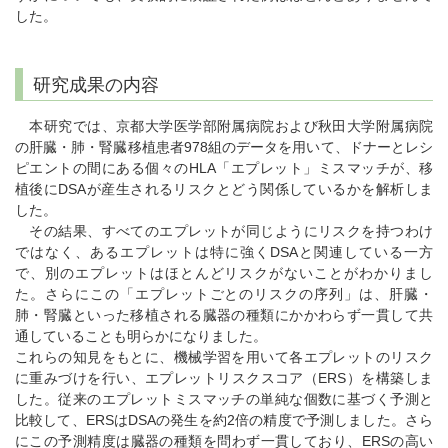
した。
研究成果の内容
本研究では、京都大学医学部附属病院および秋田大学附属病院
の肝臓・肺・腎臓移植患者978組のデータを用いて、ドナーとレシ
ピエントの間にある個々のHLA「エプレット」ミスマッチが、移
植後にDSAが産生されるリスクとどう関係しているかを解析しま
した。
その結果、すべてのエプレットが同じようにリスクを持つわけ
ではなく、あるエプレットは特に強くDSAと関連している一方
で、別のエプレットはほとんどリスクがないことがわかりまし
た。さらにこの「エプレットごとのリスクの序列」は、肝臓・
肺・腎臓といった移植される臓器の種類にかかわらず一貫して共
通していることも明らかになりました。
これらの知見をもとに、機械学習を用いて各エプレットのリスク
に重みづけを行い、エプレットリスクスコア（ERS）を構築しま
した。従来のエプレットミスマッチの単純な個数に基づく予測と
比較して、ERSはDSAの発生を約2倍の精度で予測しました。さら
にこの予測精度は臓器の種類を問わず一貫しており、ERSの高い