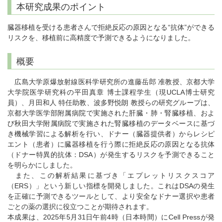
本研究成果のポイント
臓器移植を受ける患者さんで拒絶反応の原因となる“抗体”ができる
リスクを、移植前に高精度で予測できるようになりました。
概要
広島大学原爆放射線医科学研究所の進藤岳郎 准教授、京都大学
大学院医学研究科の平田真章 博士課程学生（現UCLA博士研究
員）、月田和人 特任助教、波多野悦朗 教授らの研究グループは、
京都大学医学部附属病院で実施された肝臓・肺・腎臓移植、およ
び秋田大学附属病院で実施された腎臓移植のデータベースに基づ
き機械学習による解析を行い、ドナー（臓器提供者）からレシピ
エント（患者）に臓器移植を行う際に拒絶反応の原因となる抗体
（ドナー特異的抗体：DSA）が発生するリスクを予測できること
を明らかにしました。
また、この解析結果に基づき「エプレットリスクスコア
（ERS）」という新しい指標を開発しました。これはDSAの発生
を正確に予測できるツールとして、より安全なドナー選択や患者
ごとの薬の選択に役立つことが期待されます。
本成果は、2025年5月31日午前4時（日本時間）にCell Pressが発