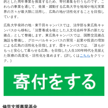
的とした周年事業を推進するため、寄付募集を行うものです。こ
れらの事業を通して、発展・躍動する広島大学を地域や地元実業
界の方々が最大限に活用し、広島の地が活性化することを目指し
ています。
広島大学発祥の地・東千田キャンパスでは、法学部を東広島キャ
ンパスから移転し「法曹養成を核とした人文社会科学系の新たな
拠点」として整備します。東広島キャンパスでは、国際交流拠点
施設を整備し、グローバルキャンパスの実現・起業や投資の増加
による広島の活性化を目指します。霞キャンパスでは、「誰もが
もっと安心して暮らせる広島」を目指した人生100年時代を見据え
た医療の高度化・活性化を進めます。(詳しくは
こちら
をクリッ
ク。)
修学支援事業基金