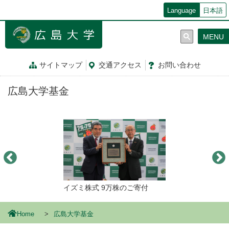
メ
Language
日本語
イ
ン
MENU
コ
ン
テ
サイトマップ
交通
アクセス
お問
い
合
わ
せ
ン
ツ
広島大学基金
に
移
動
イズミ株式 9万株のご寄付
Home
広島大学基金