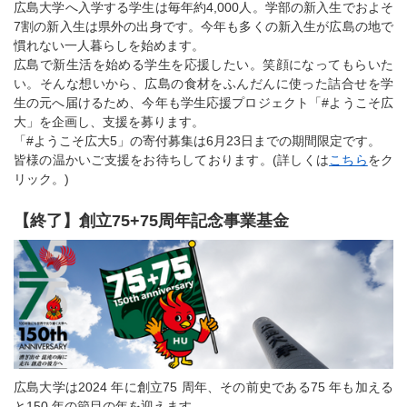
広島大学へ入学する学生は毎年約4,000人。学部の新入生でおよそ
7割の新入生は県外の出身です。今年も多くの新入生が広島の地で
慣れない一人暮らしを始めます。
広島で新生活を始める学生を応援したい。笑顔になってもらいた
い。そんな想いから、広島の食材をふんだんに使った詰合せを学
生の元へ届けるため、今年も学生応援プロジェクト「#ようこそ広
大」を企画し、支援を募ります。
「#ようこそ広大5」の寄付募集は6月23日までの期間限定です。
皆様の温かいご支援をお待ちしております。(詳しくは
こちら
をク
リック。)
【終了】創立75+75周年記念事業基金
広島大学は2024 年に創立75 周年、その前史である75 年も加える
と150 年の節目の年を迎えます。