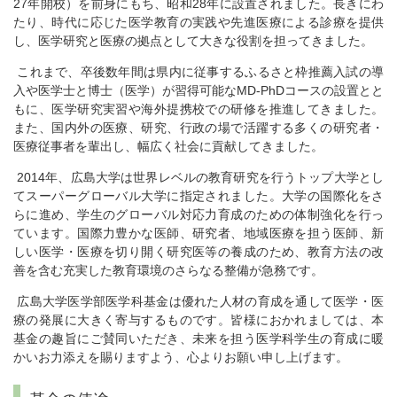
27年開校）を前身にもち、昭和28年に設置されました。長きにわ
たり、時代に応じた医学教育の実践や先進医療による診療を提供
し、医学研究と医療の拠点として大きな役割を担ってきました。
これまで、卒後数年間は県内に従事するふるさと枠推薦入試の導
入や医学士と博士（医学）が習得可能なMD-PhDコースの設置とと
もに、医学研究実習や海外提携校での研修を推進してきました。
また、国内外の医療、研究、行政の場で活躍する多くの研究者・
医療従事者を輩出し、幅広く社会に貢献してきました。
2014年、広島大学は世界レベルの教育研究を行うトップ大学とし
てスーパーグローバル大学に指定されました。大学の国際化をさ
らに進め、学生のグローバル対応力育成のための体制強化を行っ
ています。国際力豊かな医師、研究者、地域医療を担う医師、新
しい医学・医療を切り開く研究医等の養成のため、教育方法の改
善を含む充実した教育環境のさらなる整備が急務です。
広島大学医学部医学科基金は優れた人材の育成を通して医学・医
療の発展に大きく寄与するものです。皆様におかれましては、本
基金の趣旨にご賛同いただき、未来を担う医学科学生の育成に暖
かいお力添えを賜りますよう、心よりお願い申し上げます。