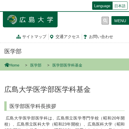
メ
Language
日本語
イ
ン
MENU
コ
ン
テ
サイトマップ
交通
アクセス
お問
い
合
わ
せ
ン
ツ
医学部
に
移
動
Home
医学部
医学部医学科基金
広島大学医学部医学科基金
医学部医学科長挨拶
広島大学医学部医学科は、広島県立医学専門学校（昭和20年開
校）、広島県立医科大学（昭和23年開校）、広島医科大学（昭和