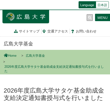
メ
Language
日本語
イ
ン
MENU
コ
ン
テ
サイトマップ
交通
アクセス
お問
い
合
わ
せ
ン
ツ
広島大学基金
に
移
動
Home
広島大学基金
2026年度広島大学サタケ基金助成金支給決定通知書授与式を行いまし
た
2026年度広島大学サタケ基金助成金
支給決定通知書授与式を行いました