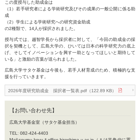
この度授与した助成金は
（1）若手研究者による学術研究及びその成果の一般公開に係る助
成
（2）学生による学術研究への研究資金助成
の2種類で、14人が採択されました。
授与式では、越智学長から採択者に対して、「今回の助成金の採
択を契機として、広島大学の、ひいては日本の科学研究力の底上
げ、そしてイノベーションを興す一助となってほしいと期待して
いる」と激励の言葉が送られました。
広島大学サタケ基金は今後も、若手人材育成のため、積極的な支
援を行っていきます。
2026年度研究助成金 採択者一覧表.pdf（122.89 KB）
【お問い合わせ先】
広島大学基金室（サタケ基金担当）
TEL: 082-424-4403
Mail:soumu-koyu＊office.hiroshima-u.ac.jp（＊は半角@に置