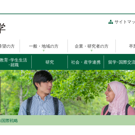
サイトマ
希望の方
一般・地域の方
企業・研究者の方
卒
教育･学生生活
研究
社会・産学連携
留学･国際交
･就職
の国際戦略