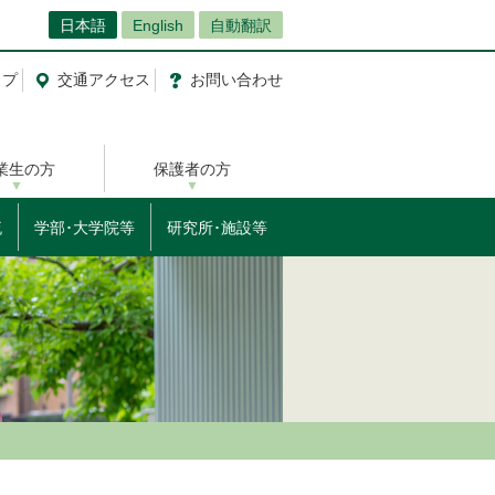
日本語
English
自動翻訳
ップ
交通
アクセス
お問
い
合
わ
せ
業生の方
保護者の方
流
学部･大学院等
研究所･施設等