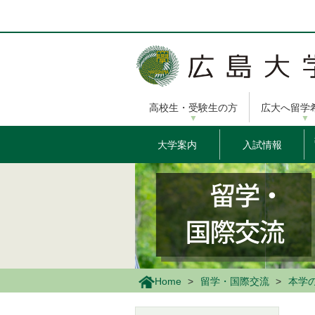
メ
イ
ン
コ
ン
テ
ン
高校生・受験生の方
広大へ留学
ツ
に
移
大学案内
入試情報
動
Home
留学・国際交流
本学