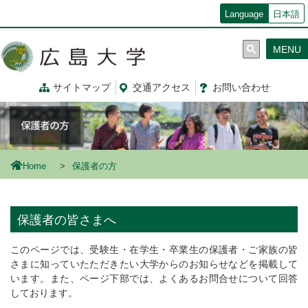
メ
Language
日本語
イ
ン
MENU
コ
ン
テ
サイトマップ
交通
アクセス
お問
い
合
わ
せ
ン
ツ
に
移
動
Home
保護者の方
保護者の皆さまへ
このページでは、受験生・在学生・卒業生の保護者・ご家族の皆
さまに知っていたただきたい大学からのお知らせなどを掲載して
います。また、ページ下部では、よくあるお問合せについて回答
しております。