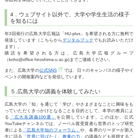
4．ウェブサイト以外で、大学や学生生活の様子
を知るには
年3回発行の広島大学広報誌「HU-plus」を希望される方に無料で
発送しています（こちらから
デジタルブック
でもお読みいただけ
ます）。
購読を希望される方は、広島大学広報グループ
（koho@office.hiroshima-u.ac.jp)までご連絡ください。
また、広島大学の
公式SNS
では、日々のキャンパスの様子やイ
ベントの開催案内などを発信しています。
５.広島大学の講義を体験してみたい
広島大学の「知」を通じて「学び」やさまざまなことに興味をも
っていただくきっかけとなることを目的として、本学の教員によ
る
「広大名講義100選」
を公開しています。このほか、公式
YouTubeチャンネルでは、ノーベル賞受賞者ら世界のトップ研究
者による
「広島大学知のフォーラム」
や、各界のリーダーが新入
生に語る
「世界に羽ばたく。教養の力」
の講義なども視聴するこ