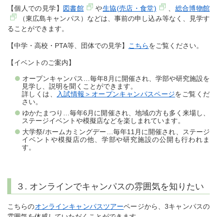
【個人での見学】
図書館
や
生協(売店・食堂)
、
総合博物館
（東広島キャンパス）などは、事前の申し込み等なく、見学す
ることができます。
【中学・高校・PTA等、団体での見学】
こちら
をご覧ください。
【イベントのご案内】
オープンキャンパス…毎年8月に開催され、学部や研究施設を
見学し、説明を聞くことができます。
詳しくは、
入試情報＞オープンキャンパスページ
をご覧くだ
さい。
ゆかたまつり…毎年6月に開催され、地域の方も多く来場し、
ステージイベントや模擬店などを楽しまれています。
大学祭/ホームカミングデー…毎年11月に開催され、ステージ
イベントや模擬店の他、学部や研究施設の公開も行われま
す。
３. オンラインでキャンパスの雰囲気を知りたい
こちらの
オンラインキャンパスツアー
ページから、3キャンパスの
雰囲気を体感していただくことができます。