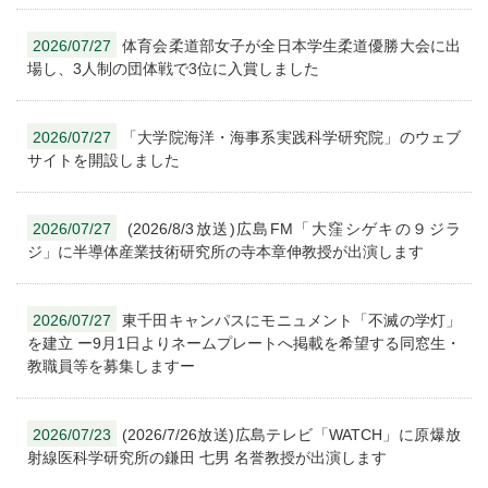
2026/07/27
体育会柔道部女子が全日本学生柔道優勝大会に出
場し、3人制の団体戦で3位に入賞しました
2026/07/27
「大学院海洋・海事系実践科学研究院」のウェブ
サイトを開設しました
2026/07/27
(2026/8/3放送)広島FM「大窪シゲキの９ジラ
ジ」に半導体産業技術研究所の寺本章伸教授が出演します
2026/07/27
東千田キャンパスにモニュメント「不滅の学灯」
を建立 ー9月1日よりネームプレートへ掲載を希望する同窓生・
教職員等を募集しますー
2026/07/23
(2026/7/26放送)広島テレビ「WATCH」に原爆放
射線医科学研究所の鎌田 七男 名誉教授が出演します