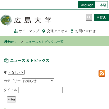
メ
Language
日本語
イ
ン
MENU
コ
ン
テ
サイトマップ
交通
アクセス
お問
い
合
わ
せ
ン
ツ
Home
ニュース＆トピックス一覧
に
移
動
ニュース＆トピックス
年
カテゴリー
タイトル