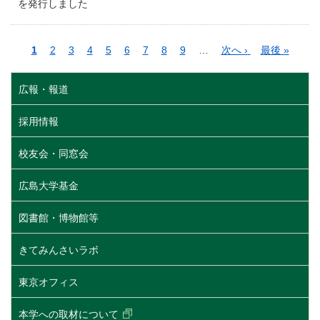
を発行しました
ペ
カ
1
ペ
2
ペ
3
ペ
4
ペ
5
ペ
6
ペ
7
ペ
8
ペ
9
…
次
次へ ›
最
最後 »
ー
レ
ー
ー
ー
ー
ー
ー
ー
ー
ペ
終
ジ
ン
ジ
ジ
ジ
ジ
ジ
ジ
ジ
ジ
ー
ペ
広報・報道
送
ト
ジ
ー
り
ペ
ジ
採用情報
ー
ジ
校友会・同窓会
広島大学基金
図書館・博物館等
きてみんさいラボ
東京オフィス
本学への取材について