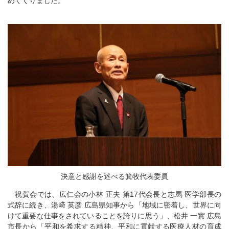
めくくりました。
決意と感謝を述べる箕牧代表委員
祝賀会では、広仁会の小林 正夫 第17代会長と志馬 医学部長の
式辞に続き、湯﨑 英彦 広島県知事から「地域に密着し、世界に向
けて重要な仕事をされていることを誇りに思う」、松井 一實 広島
市長から「平和を希求する精神、平和に貢献する医療人材の育成