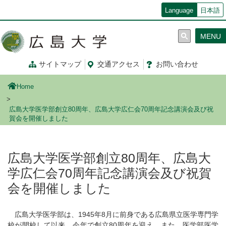
メ
Language
日本語
イ
ン
MENU
コ
ン
テ
サイトマップ
交通
アクセス
お問
い
合
わ
せ
ン
ツ
Home
に
移
広島大学医学部創立80周年、広島大学広仁会70周年記念講演会及び祝
動
賀会を開催しました
広島大学医学部創立80周年、広島大
学広仁会70周年記念講演会及び祝賀
会を開催しました
広島大学医学部は、1945年8月に前身である広島県立医学専門学
校が開校して以来、今年で創立80周年を迎え、また、医学部医学