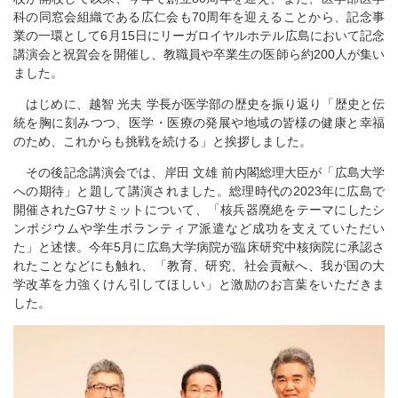
科の同窓会組織である広仁会も70周年を迎えることから、記念事
業の一環として6月15日にリーガロイヤルホテル広島において記念
講演会と祝賀会を開催し、教職員や卒業生の医師ら約200人が集い
ました。
はじめに、越智 光夫 学長が医学部の歴史を振り返り「歴史と伝
統を胸に刻みつつ、医学・医療の発展や地域の皆様の健康と幸福
のため、これからも挑戦を続ける」と挨拶しました。
その後記念講演会では、岸田 文雄 前内閣総理大臣が「広島大学
への期待」と題して講演されました。総理時代の2023年に広島で
開催されたG7サミットについて、「核兵器廃絶をテーマにしたシ
ンポジウムや学生ボランティア派遣など成功を支えていただい
た」と述懐。今年5月に広島大学病院が臨床研究中核病院に承認さ
れたことなどにも触れ、「教育、研究、社会貢献へ、我が国の大
学改革を力強くけん引してほしい」と激励のお言葉をいただきま
した。