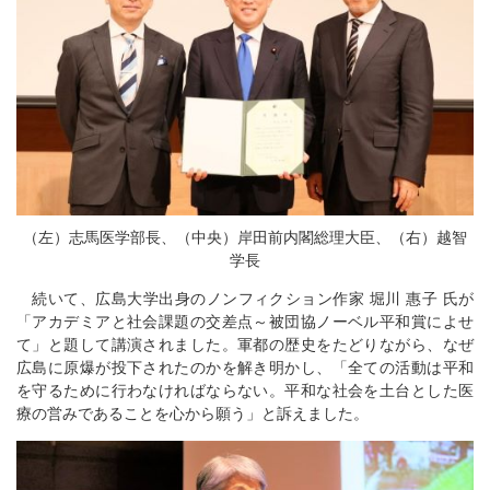
（左）志馬医学部長、（中央）岸田前内閣総理大臣、（右）越智
学長
続いて、広島大学出身のノンフィクション作家 堀川 惠子 氏が
「アカデミアと社会課題の交差点～被団協ノーベル平和賞によせ
て」と題して講演されました。軍都の歴史をたどりながら、なぜ
広島に原爆が投下されたのかを解き明かし、「全ての活動は平和
を守るために行わなければならない。平和な社会を土台とした医
療の営みであることを心から願う」と訴えました。