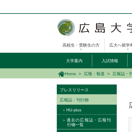
メ
イ
ン
コ
ン
テ
ン
高校生・受験生の方
広大へ留学
ツ
に
移
大学案内
入試情報
動
Home
広報・報道
広報誌・
プレスリリース
広報誌・刊行物
HU-plus
過去の広報誌・広報刊
行物一覧