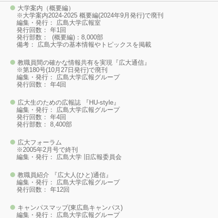
大学案内（概要編）
※大学案内2024-2025 概要編(2024年9月発行)で廃刊
編集・発行： 広島大学広報室
発行回数： 年1回
発行部数： (概要編)：8,000部
備考： 広島大学の基本情報やトピックスを掲載
教職員間の確かな情報共有を実現『広大通信』
※第180号(10月27日発行)で廃刊
編集・発行： 広島大学広報グループ
発行回数： 年4回
広大生のための広報誌 『HU-style』
編集・発行： 広島大学広報グループ
発行回数： 年4回
発行部数： 8,400部
広大フォーラム
※2005年2月号で終刊
編集・発行： 広島大学 旧広報委員会
教職員紹介 『広大人(ひと)通信』
編集・発行： 広島大学広報グループ
発行回数： 年12回
キャンパスマップ(東広島キャンパス)
編集・発行： 広島大学広報グループ