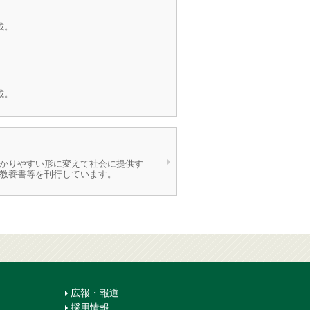
載。
載。
かりやすい形に変えて社会に提供す
教養書等を刊行しています。
広報・報道
採用情報