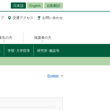
日本語
English
自動翻訳
ップ
交通
アクセス
お問
い
合
わ
せ
業生の方
保護者の方
流
学部･大学院等
研究所･施設等
English