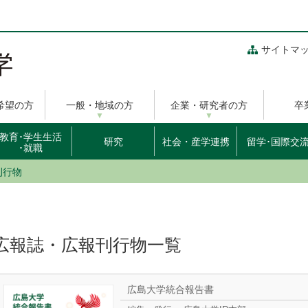
サイトマ
希望の方
一般・地域の方
企業・研究者の方
卒
教育･学生生活
研究
社会・産学連携
留学･国際交
･就職
刊行物
広報誌・広報刊行物一覧
広島大学統合報告書