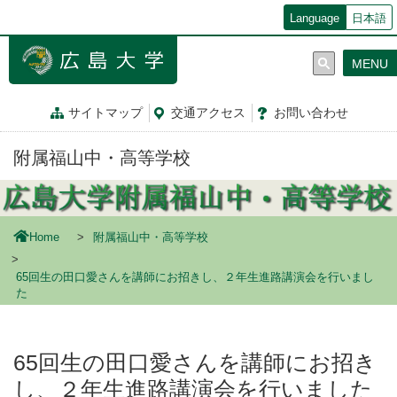
メ
Language
日本語
イ
ン
MENU
コ
ン
テ
サイトマップ
交通
アクセス
お問
い
合
わ
せ
ン
ツ
附属福山中・高等学校
に
移
動
Home
附属福山中・高等学校
65回生の田口愛さんを講師にお招きし、２年生進路講演会を行いまし
た
65回生の田口愛さんを講師にお招き
し、２年生進路講演会を行いました