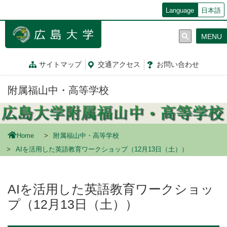
メ
Language
日本語
イ
ン
MENU
コ
ン
テ
サイトマップ
交通
アクセス
お問
い
合
わ
せ
ン
ツ
附属福山中・高等学校
に
移
動
Home
附属福山中・高等学校
AIを活用した英語教育ワークショップ（12月13日（土））
AIを活用した英語教育ワークショッ
プ（12月13日（土））