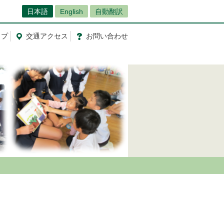
日本語
English
自動翻訳
ップ
交通
アクセス
お問
い
合
わ
せ