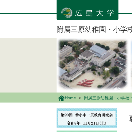
メ
イ
ン
コ
ン
附属三原幼稚園・小学
テ
ン
ツ
に
移
動
Home
附属三原幼稚園・小学校