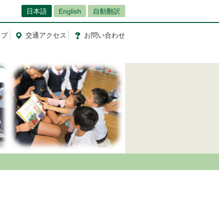
日本語
English
自動翻訳
ップ
交通
アクセス
お問
い
合
わ
せ