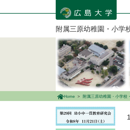
メ
イ
ン
コ
ン
附属三原幼稚園・小学
テ
ン
ツ
に
移
動
Home
附属三原幼稚園・小学校