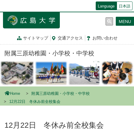
メ
Language
日本語
イ
ン
MENU
コ
ン
テ
サイトマップ
交通
アクセス
お問
い
合
わ
せ
ン
ツ
附属三原幼稚園・小学校・中学校
に
移
動
Home
附属三原幼稚園・小学校・中学校
12月22日 冬休み前全校集会
12月22日 冬休み前全校集会