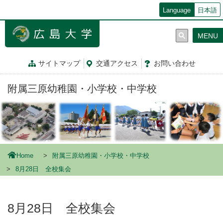
メ
Language
日本語
イ
ン
MENU
コ
ン
テ
サイトマップ
交通
アクセス
お問
い
合
わ
せ
ン
ツ
附属三原幼稚園・小学校・中学校
に
移
動
Home
附属三原幼稚園・小学校・中学校
8月28日 全校集会
8月28日 全校集会