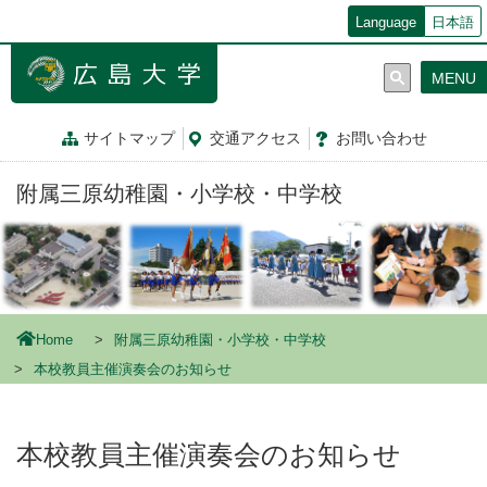
メ
Language
日本語
イ
ン
MENU
コ
ン
テ
サイトマップ
交通
アクセス
お問
い
合
わ
せ
ン
ツ
附属三原幼稚園・小学校・中学校
に
移
動
Home
附属三原幼稚園・小学校・中学校
本校教員主催演奏会のお知らせ
本校教員主催演奏会のお知らせ