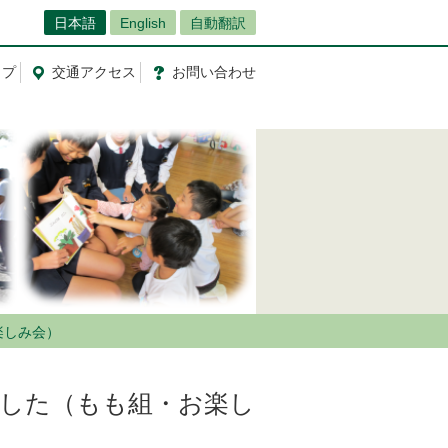
日本語
English
自動翻訳
ップ
交通
アクセス
お問
い
合
わ
せ
楽しみ会）
ました（もも組・お楽し