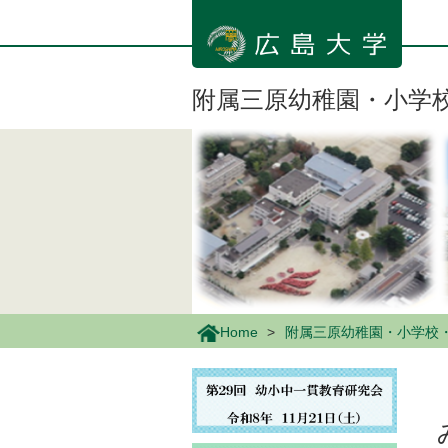
メ
イ
ン
コ
ン
附属三原幼稚園・小学
テ
ン
ツ
に
移
動
Home
附属三原幼稚園・小学校