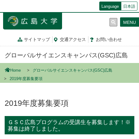
メ
Language
日本語
イ
ン
MENU
コ
ン
テ
サイトマップ
交通
アクセス
お問
い
合
わ
せ
ン
ツ
グローバルサイエンスキャンパス(GSC)広島
に
移
動
Home
グローバルサイエンスキャンパス(GSC)広島
2019年度募集要項
2019年度募集要項
ＧＳＣ広島プログラムの受講生を募集します！※
募集は終了しました。