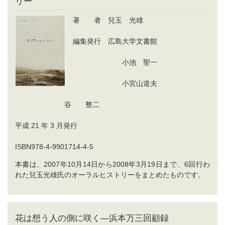
リー
著 者 兒玉 光雄
編集発行 広島大学文書館
小池 聖一
小宮山道夫
谷 整二
平成 21 年 3 月発行
ISBN978-4-9901714-4-5
本書は、2007年10月14日から2008年3月19日まで、6回行わ
れた兒玉光雄氏のオーラルヒストリーをまとめたものです。
花は想う人の側に咲く―浜本万三回顧録