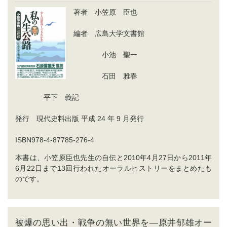
著者 小笠原 臣也
編者 広島大学文書館
小池 聖一
石田 雅春
平下 義記
発行 現代史料出版 平成 24 年 9 月発行
ISBN978-4-87785-276-4
本書は、小笠原臣也先生の自伝と2010年4月27日から2011年
6月22日まで13回行われたオーラルヒストリーをまとめたも
のです。
被爆の思い出・戦争の無い世界を―原井郁雄オー