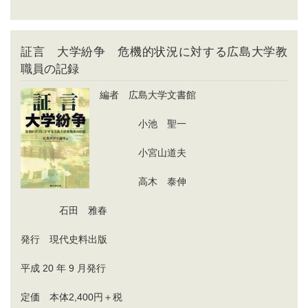
証言 大学紛争 危機的状況に対する広島大学教
職員の記録
編者 広島大学文書館
小池 聖一
小宮山道夫
高木 泰伸
石田 雅春
発行 現代史料出版
平成 20 年 9 月発行
定価 本体2,400円＋税