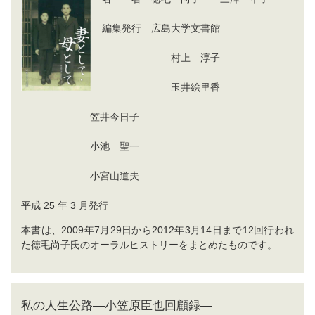
編集発行 広島大学文書館
村上 淳子
玉井絵里香
笠井今日子
小池 聖一
小宮山道夫
平成 25 年 3 月発行
本書は、2009年7月29日から2012年3月14日まで12回行われ
た徳毛尚子氏のオーラルヒストリーをまとめたものです。
私の人生公路―小笠原臣也回顧録―