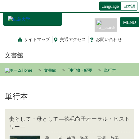
メ
Language
日本語
イ
ン
MENU
コ
ン
テ
サイトマップ
交通
アクセス
お問
い
合
わ
せ
ン
ツ
文書館
に
移
動
Home
文書館
刊行物・紀要
単行本
単行本
妻として・母として―徳毛尚子オーラル・ヒスト
リー―
著 者 徳毛 尚子 三澤 草子