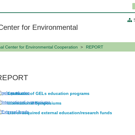
 Center for Environmental
nal Center for Environmental Cooperation
REPORT
REPORT
Graduates of GELs education programs
International Symposiums
List of acquired external education/research funds