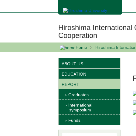
メ
イ
ン
コ
ン
Hiroshima International
テ
ン
Cooperation
ツ
に
Home
Hiroshima Internatio
移
動
ABOUT US
EDUCATION
REPORT
Graduates
International
symposium
Funds