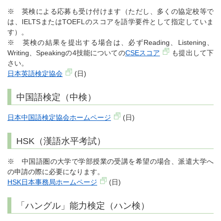
※ 英検による応募も受け付けます（ただし、多くの協定校等で
は、IELTSまたはTOEFLのスコアを語学要件として指定していま
す）。
※ 英検の結果を提出する場合は、必ずReading、Listening、
Writing、Speakingの4技能についての
CSEスコア
も提出して下
さい。
日本英語検定協会
(日)
中国語検定（中検）
日本中国語検定協会ホームページ
(日)
HSK（漢語水平考試）
※ 中国語圏の大学で学部授業の受講を希望の場合、派遣大学へ
の申請の際に必要になります。
HSK日本事務局ホームページ
(日)
「ハングル」能力検定（ハン検）