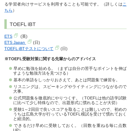
る学習者向けサービスを利用することも可能です。（詳しくは
こ
ちら
）
TOEFL iBT
ETS
(英)
ETS Japan
(日)
TOEFL iBTテストについて
(日)
※TOEFL受験対策に関する先輩からのアドバイス
早めに勉強を始める。（まずは自分の苦手なポイントを伸ば
すような勉強方法を見つける）
基本の単語をしっかりおさえて、あとは問題集で練習を。
リスニングは、スピーキングやライティングにつながるので
大事。
公式問題集を徹底的にやりつくす。（TOEFLは他の語学試験
に比べて少し特殊なので、出題形式に慣れることが大切）
受験1～2回目で良いスコアを取ることは難しいので、初めの
うちは広島大学が行っているTOEFL模試を受けて慣れておく
と経済的。
できるだけ早めに受験しておく。（回数を重ねる毎に点数
UP）