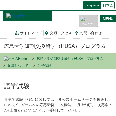
メ
Language
日本語
イ
ン
MENU
コ
ン
テ
サイトマップ
交通
アクセス
お問
い
合
わ
せ
ン
ツ
広島大学短期交換留学（HUSA）プログラム
に
移
動
Home
広島大学短期交換留学（HUSA）プログラム
応募について
語学試験
語学試験
各語学試験・検定に関しては、各公式ホームページを確認し、
HUSAプログラムへの応募締切（1次募集：1月上旬頃、2次募集：
7月上旬頃）に間に合うよう受験してください。