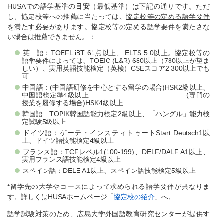
HUSAでの語学基準の
目安
（最低基準）は下記の通りです。ただ
し、協定校等への推薦に当たっては、
協定校等の定める語学要件
を満たす必要
があります。協定校等の定める
語学要件を満たさな
い場合
は
推薦できません。
：
英 語：TOEFL iBT 61点以上、IELTS 5.0以上。協定校等の
語学要件によっては、TOEIC (L&R) 680以上（780以上が望ま
しい）、実用英語技能検定（英検）CSEスコア2,300以上でも
可
中国語：(中国語研修を中心とする留学の場合)HSK2級以上、
中国語検定準4級以上 (専門の
授業を履修する場合)HSK4級以上
韓国語：TOPIK韓国語能力検定2級以上、「ハングル」能力検
定試験5級以上
ドイツ語：ゲーテ・インスティトゥートStart Deutsch1以
上、ドイツ語技能検定4級以上
フランス語：TCFレベル1(100-199)、DELF/DALF A1以上、
実用フランス語技能検定4級以上
スペイン語：DELE A1以上、スペイン語技能検定5級以上
*留学先の大学やコースによって求められる語学要件が異なりま
す。詳しくはHUSAホームページ「
協定校の紹介
」へ。
語学試験対策のため、広島大学外国語教育研究センターが提供す