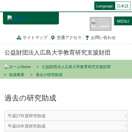
メ
Language
日本語
イ
ン
MENU
コ
ン
テ
サイトマップ
交通
アクセス
お問
い
合
わ
せ
ン
ツ
公益財団法人広島大学教育研究支援財団
に
移
動
Home
公益財団法人広島大学教育研究支援財団
助成事業
過去の研究助成
過去の研究助成
平成27年度研究助成
平成26年度研究助成