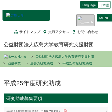
メ
Language
日本語
イ
ン
MENU
コ
ン
テ
サイトマップ
交通
アクセス
お問
い
合
わ
せ
ン
ツ
公益財団法人広島大学教育研究支援財団
に
移
動
Home
公益財団法人広島大学教育研究支援財団
助成事業
過去の研究助成
平成25年度研究助成
平成25年度研究助成
研究助成募集要項
平成25年度募集要項（159.78 KB）