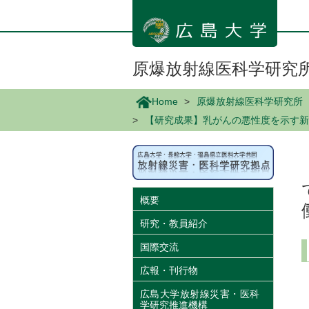
メ
イ
ン
コ
ン
原爆放射線医科学研究
テ
ン
Home
原爆放射線医科学研究所
ツ
【研究成果】乳がんの悪性度を示す新
に
移
動
概要
研究・教員紹介
国際交流
広報・刊行物
広島大学放射線災害・医科
学研究推進機構