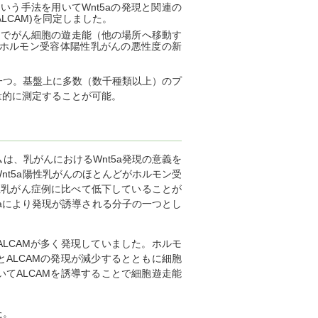
いう手法を用いてWnt5aの発現と関連の
ule (ALCAM)を同定しました。
ことでがん細胞の遊走能（他の場所へ移動す
はホルモン受容体陽性乳がんの悪性度の新
一つ。基盤上に多数（数千種類以上）のプ
量的に測定することが可能。
、乳がんにおけるWnt5a発現の意義を
t5a陽性乳がんのほとんどがホルモン受
性乳がん症例に比べて低下していることが
5aにより発現が誘導される分子の一つとし
ALCAMが多く発現していました。ホルモ
とALCAMの発現が減少するとともに細胞
いてALCAMを誘導することで細胞遊走能
。
た。