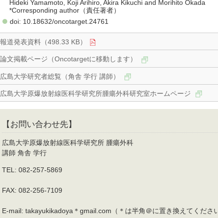
Hideki Yamamoto, Koji Arihiro, Akira Kikuchi and Morihito Okada
*Corresponding author（責任著者）
doi: 10.18632/oncotarget.24761
報道発表資料（498.33 KB）
論文掲載ページ（Oncotargetに移動します）
広島大学研究者総覧（角舎 学行 講師）
広島大学原爆放射線医科学研究所腫瘍外科研究室ホームページ
【お問い合わせ先】
広島大学原爆放射線医科学研究所 腫瘍外科
講師 角舎 学行
TEL: 082-257-5869
FAX: 082-256-7109
E-mail: takayukikadoya＊gmail.com（＊は半角＠に置き換えてくだ