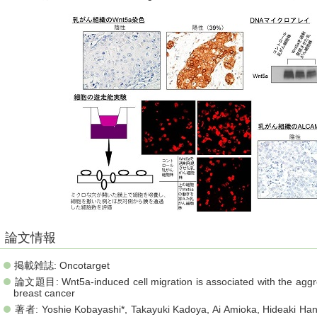
論文情報
掲載雑誌: Oncotarget
論文題目: Wnt5a-induced cell migration is associated with the aggre
breast cancer
著者: Yoshie Kobayashi*, Takayuki Kadoya, Ai Amioka, Hideaki Ha