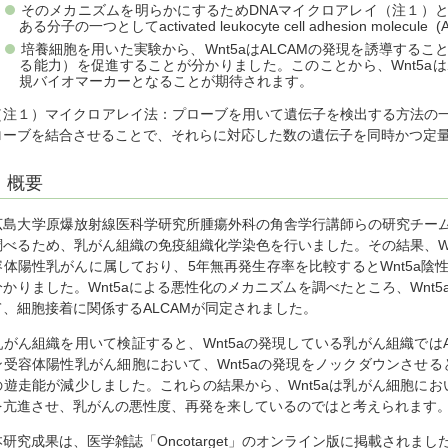
そのメカニズムを明らかにするためDNAマイクロアレイ（注１）と
ある分子の一つとしてactivated leukocyte cell adhesion molec
培養細胞を用いた実験から、Wnt5aはALCAMの発現を誘導する
る能力）を促進することが分かりました。このことから、Wnt5a
規バイオマーカーとなることが期待されます。
（注１）マイクロアレイ法：プローブを用いて遺伝子を検出する方法の
ローブを結合させることで、それらに対応した数の遺伝子を同時かつ定
概要
広島大学原爆放射線医科学研究所腫瘍外科の角舎学行講師らの研究チームは
調べるため、乳がん組織の免疫組織化学染色を行いました。その結果、Wn
容体陽性乳がんに属しており、5年無再発生存率を比較するとWnt5a陰
分かりました。Wnt5aによる悪性化のメカニズムを調べたところ、Wnt
て、細胞接着に関係するALCAMが同定されました。
乳がん組織を用いて検証すると、Wnt5aの発現している乳がん組織では
ン受容体陽性乳がん細胞において、Wnt5aの発現をノックダウンさせる
の遊走能が減少しました。これらの結果から、Wnt5aは乳がん細胞にお
を亢進させ、乳がんの悪性度、再発を来しているのではと考えられます
本研究成果は、医学雑誌「Oncotarget」のオンライン版に掲載されまし