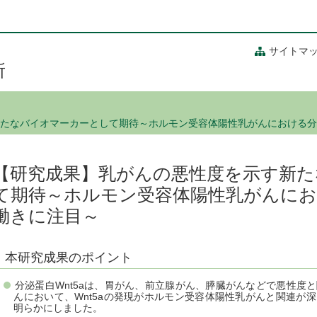
サイトマ
所
たなバイオマーカーとして期待～ホルモン受容体陽性乳がんにおける分泌
【研究成果】乳がんの悪性度を示す新
て期待～ホルモン受容体陽性乳がんにおけ
働きに注目～
本研究成果のポイント
分泌蛋白Wnt5aは、胃がん、前立腺がん、膵臓がんなどで悪性度
んにおいて、Wnt5aの発現がホルモン受容体陽性乳がんと関連が
明らかにしました。