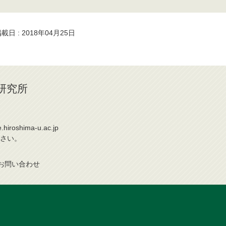
載日 : 2018年04月25日
研究所
iroshima-u.ac.jp
さい。
お問
い
合
わ
せ