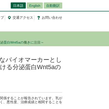
日本語
English
自動翻訳
ップ
交通
アクセス
お問
い
合
わ
せ
蛋白Wnt5aの働きに注目～
たなバイオマーカーとし
る分泌蛋白Wnt5aの
と関係することが報告されています。乳が
深く、悪性度、治療成績と相関することを