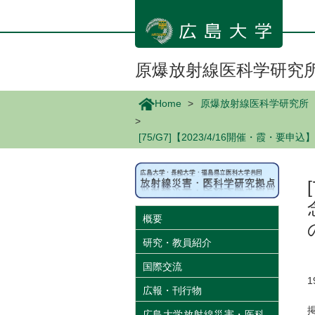
メ
イ
ン
コ
ン
原爆放射線医科学研究
テ
ン
Home
原爆放射線医科学研究所
ツ
に
[75/G7]【2023/4/16開催・霞
移
動
概要
研究・教員紹介
国際交流
広報・刊行物
広島大学放射線災害・医科