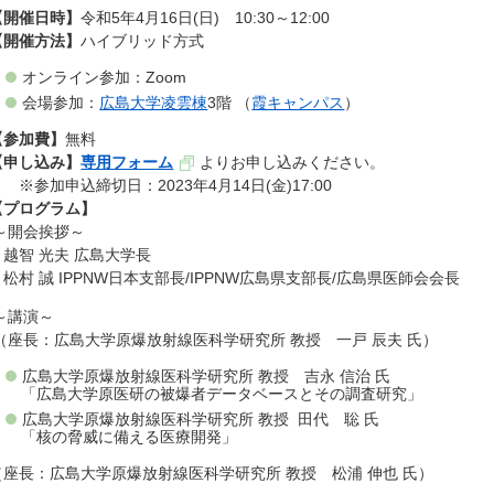
【開催日時】
令和5年4月16日(日) 10:30～12:00
【開催方法】
ハイブリッド方式
オンライン参加：Zoom
会場参加：
広島大学凌雲棟
3階 （
霞キャンパス
）
【参加費】
無料
【申し込み】
専用フォーム
よりお申し込みください。
※参加申込締切日：2023年4月14日(金)17:00
【プログラム】
～開会挨拶～
越智 光夫 広島大学長
松村 誠 IPPNW日本支部長/IPPNW広島県支部長/広島県医師会会長
～講演～
（座長：広島大学原爆放射線医科学研究所 教授 一戸 辰夫 氏）
広島大学原爆放射線医科学研究所 教授 吉永 信治 氏
「広島大学原医研の被爆者データベースとその調査研究」
広島大学原爆放射線医科学研究所 教授 田代 聡 氏
「核の脅威に備える医療開発」
（座長：広島大学原爆放射線医科学研究所 教授 松浦 伸也 氏）