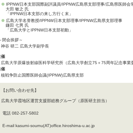
IPPNW日本支部国際副評議員/IPPNW広島県支部理事/広島県医師会
大田 敏之 氏
「IPPNW日本支部の来し方行く末」
広島大学名誉教授/IPPNW日本支部理事/IPPNW広島県支部理事
鎌田 七男 氏
「広島大学とIPPNW日本支部初動」
～閉会挨拶～
神谷 研二 広島大学副学長
主催
広島大学原爆放射線医科学研究所（広島大学創立75＋75周年記念事業
共催
核戦争防止国際医師会議(IPPNW)広島県支部
【お問い合わせ先】
広島大学霞地区運営支援部総務グループ（原医研主担当）
電話 082-257-5802
E-mail kasumi-soumu(AT)office.hiroshima-u.ac.jp