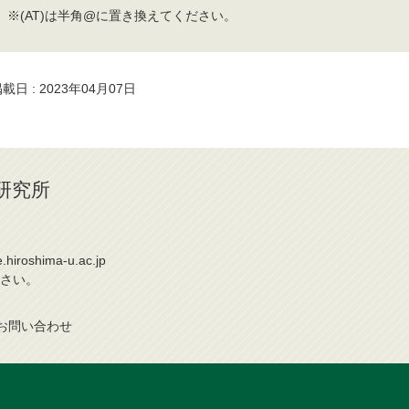
※(AT)は半角@に置き換えてください。
載日 : 2023年04月07日
研究所
iroshima-u.ac.jp
さい。
お問
い
合
わ
せ