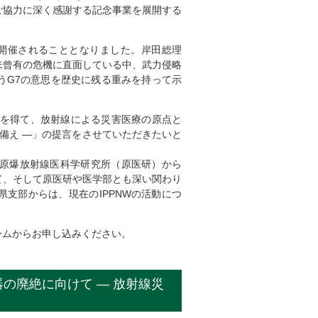
ご協力に深く感謝する記念事業を展開する
で開催されることとなりました。岸田総理
未曾有の危機に直面している中、武力侵略
うG7の意思を歴史に残る重みを持って示
グを得て、放射線による災害医療の原点と
備え ―」の提言をさせていただきたいと
原爆放射線医科学研究所（原医研）から
て、そして原医研や医学部とも深い関わり
県支部からは、現在のIPPNWの活動につ
ムからお申し込みください。
の廃絶に向けて ― 放射線災