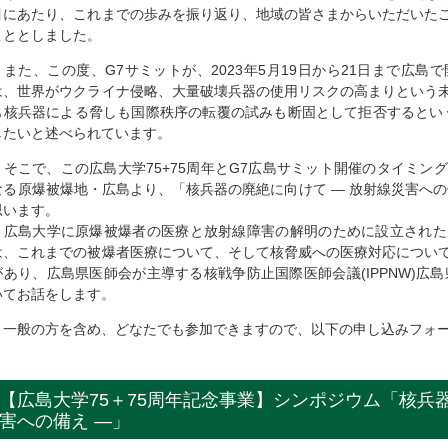
目にあたり、これまでの歩みを振り返り、地域の皆さまからいただいた
こととしました。
また、この度、G7サミットが、2023年5月19日から21日まで広島
は、世界がウクライナ侵略、大量破壊兵器の使用リスクの高まりという
も核兵器による脅しも国際秩序の転覆の試みも断固として拒否するとい
したいと述べられています。
そこで、この広島大学75+75周年とG7広島サミット開催のタイミン
なる原爆被爆地・広島より、「核兵器の廃絶に向けて ― 放射線災害への
思います。
広島大学に原爆被爆者の医療と放射線障害の解明のために設立された
は、これまでの被爆者医療について、そして核脅威への医療対応につい
があり、広島県医師会が主導する核戦争防止国際医師会議(IPPNW)広島
いてお話をします。
一般の方を含め、どなたでも参加できますので、以下の申し込みフォー
【広島大学75＋75周年記念事業】シンポジウム「核兵器
害への備え ―」