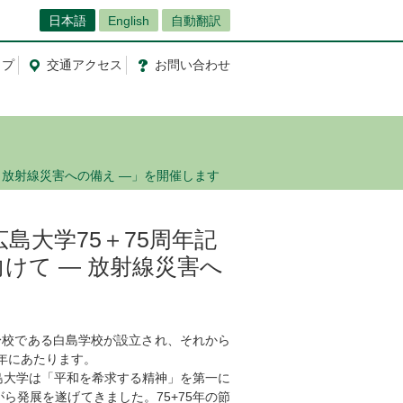
日本語
English
自動翻訳
ップ
交通
アクセス
お問
い
合
わ
せ
 ― 放射線災害への備え ―」を開催します
込】広島大学75＋75周年記
けて ― 放射線災害へ
前身校である白島学校が設立され、それから
周年にあたります。
大学は「平和を希求する精神」を第一に
発展を遂げてきました。75+75年の節