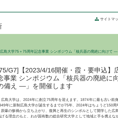
サイトマ
所
・要申込】広島大学75＋75周年記念事業 シンポジウム「核兵器の廃絶に向けて
[75/G7]【2023/4/16開催・霞・要申
念事業 シンポジウム「核兵器の廃絶に向
の備え ―」を開催します
広島大学は、2024年に創立75周年を迎えます。1874年に最も古い
1949年に新制広島大学が誕生するまでが75年、2024年はちょうど150
原爆の惨禍から立ち上がり、復興と再生のシンボルとして開学した広島
掲げる理念のもと、わが国有数の総合研究大学として地域と手を携えながら