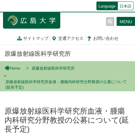
メ
Language
日本語
イ
ン
MENU
コ
ン
テ
サイトマップ
交通
アクセス
お問
い
合
わ
せ
ン
ツ
原爆放射線医科学研究所
に
移
動
Home
原爆放射線医科学研究所
原爆放射線医科学研究所血液・腫瘍内科研究分野教授の公募について
(延長予定)
原爆放射線医科学研究所血液・腫瘍
内科研究分野教授の公募について(延
長予定)