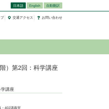
日本語
English
自動翻訳
ップ
交通
アクセス
お問
い
合
わ
せ
第0段階）第2回：科学講座
：科学講座
・402講義室