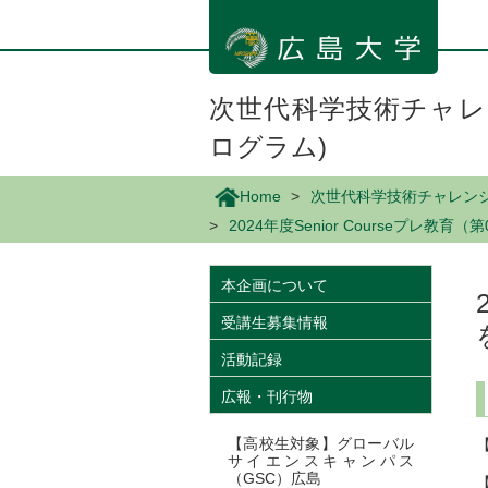
メ
イ
ン
コ
ン
次世代科学技術チャレン
テ
ログラム)
ン
ツ
に
Home
次世代科学技術チャレンジプ
移
2024年度Senior Courseプレ
動
本企画について
受講生募集情報
活動記録
広報・刊行物
【高校生対象】グローバル
サイエンスキャンパス
（GSC）広島