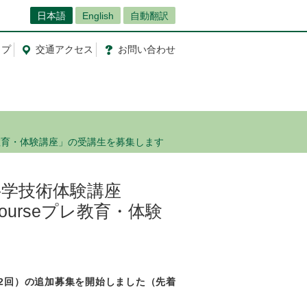
日本語
English
自動翻訳
ップ
交通
アクセス
お問
い
合
わ
せ
eプレ教育・体験講座」の受講生を募集します
科学技術体験講座
 Courseプレ教育・体験
第2回）の追加募集を開始しました（先着