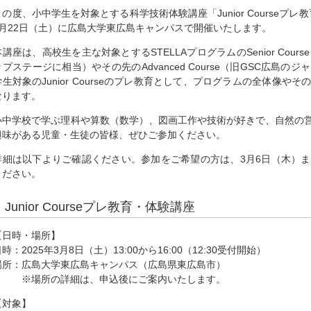
この度、小中学生を対象とする科学技術体験講座「Junior Courseプレ
3月22日（土）に広島大学東広島キャンパスで開催いたします。
本講座は、高校生を主な対象とするSTELLAプログラムのSenior Cou
ップステージに相当）やその先のAdvanced Course（旧GSC広島
学生対象のJunior Courseのプレ教育として、プログラムの全体像
なります。
小中学校で学ぶ理科や算数（数学）、図画工作や技術が好きで、自然の
興味がある児童・生徒の皆様、ぜひご参加ください。
詳細は以下よりご確認ください。参加をご希望の方は、3月6日（木）
ください。
Junior Courseプレ教育・体験講座
【日時・場所】
時：2025年3月8日（土）13:00から16:00（12:30受付開始）
場所：広島大学東広島キャンパス（広島県東広島市）
※場所の詳細は、申込後にご案内いたします。
【対象】