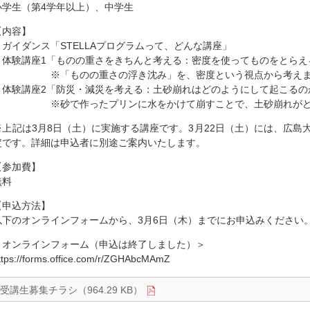
小学生（第4学年以上）、中学生
【内容】
・ガイダンス「STELLAプログラムって、どんな講座」
・体験講座1「ものの重さをきちんと考える：密度を使ってものをとらえ
※「ものの重さの浮き沈み」を、密度という視点から考えま
・体験講座2「防災・減災を考える：土砂崩れはどのようにして起こるの
※砂で作ったプリンに水をかけて崩すことで、土砂崩れがどの
※上記は3月8日（土）に実施する講座です。3月22日（土）には、広島
定です。詳細は申込者に別途ご案内いたします。
【参加費】
無料
【申込方法】
以下のオンラインフォームから、3月6日（木）までにお申込みください
＜オンラインフォーム（申込は終了しました）＞
ttps://forms.office.com/r/ZGHAbcMAmZ
受講生募集チラシ（964.29 KB）