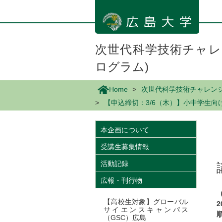
メ
イ
ン
コ
ン
次世代科学技術チャレン
テ
ログラム)
ン
ツ
に
Home
次世代科学技術チャレンジプ
移
【申込締切：3/6（木）】小中学生向け科
動
本企画について
受講生募集情報
活動記録
広報・刊行物
（
【高校生対象】グローバル
サイエンスキャンパス
（GSC）広島