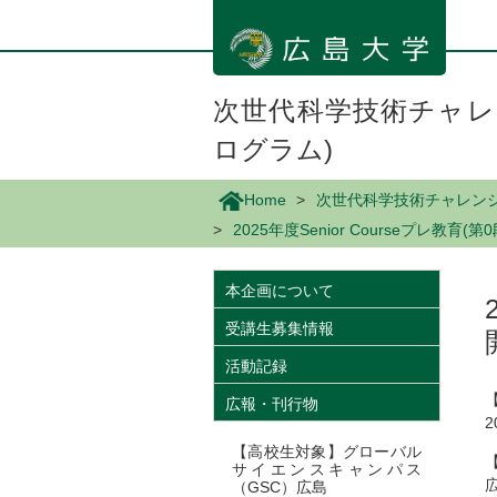
メ
イ
ン
コ
ン
次世代科学技術チャレン
テ
ログラム)
ン
ツ
に
Home
次世代科学技術チャレンジプ
移
2025年度Senior Courseプレ教
動
本企画について
受講生募集情報
活動記録
広報・刊行物
2
【高校生対象】グローバル
サイエンスキャンパス
（GSC）広島