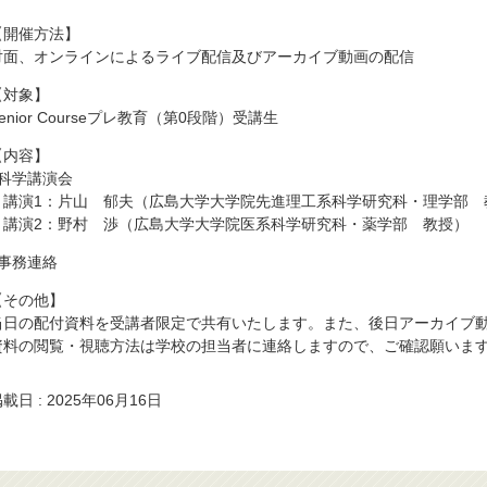
【開催方法】
対面、オンラインによるライブ配信及びアーカイブ動画の配信
【対象】
enior Courseプレ教育（第0段階）受講生
【内容】
■科学講演会
講演1：片山 郁夫（広島大学大学院先進理工系科学研究科・理学部 
講演2：野村 渉（広島大学大学院医系科学研究科・薬学部 教授）
■事務連絡
【その他】
当日の配付資料を受講者限定で共有いたします。また、後日アーカイブ
資料の閲覧・視聴方法は学校の担当者に連絡しますので、ご確認願いま
載日 : 2025年06月16日