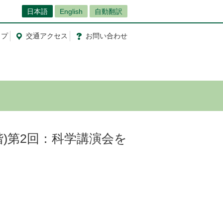
日本語
English
自動翻訳
ップ
交通
アクセス
お問
い
合
わ
せ
0段階)第2回：科学講演会を