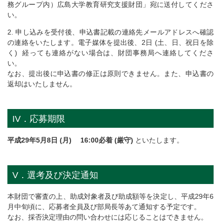
務グループ内）広島大学教育研究支援財団」宛に送付してくださ
い。
2. 申し込みを受付後、申込書記載の連絡先メールアドレスへ確認
の連絡をいたします。電子媒体を提出後、2日 (土、日、祝日を除
く) 経っても連絡がない場合は、財団事務局へ連絡してくださ
い。
なお、提出後に申込書の修正は原則できません。また、申込書の
返却はいたしません。
IV．応募期限
平成29年5月8日 (月) 16:00必着 (厳守)
といたします。
V．選考及び決定通知
本財団で審査の上、助成対象者及び助成額等を決定し、平成29年6
月中旬頃に、応募者全員及び部局長等あて通知する予定です。
なお、採否決定理由の問い合わせには応じることはできません。