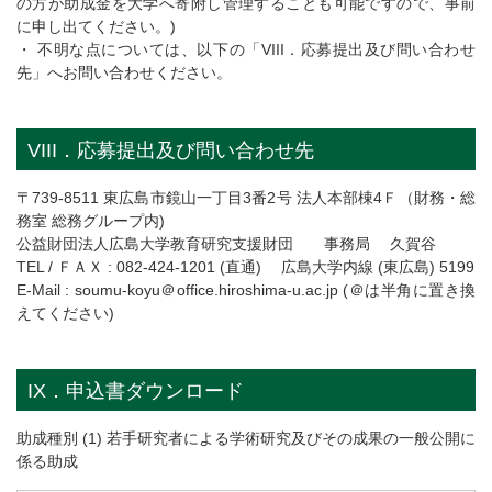
の方が助成金を大学へ寄附し管理することも可能ですので、事前
に申し出てください。)
・ 不明な点については、以下の「VIII．応募提出及び問い合わせ
先」へお問い合わせください。
VIII．応募提出及び問い合わせ先
〒739-8511 東広島市鏡山一丁目3番2号 法人本部棟4Ｆ（財務・総
務室 総務グループ内)
公益財団法人広島大学教育研究支援財団 事務局 久賀谷
TEL / ＦＡＸ : 082-424-1201 (直通) 広島大学内線 (東広島) 5199
E-Mail : soumu-koyu＠office.hiroshima-u.ac.jp (＠は半角に置き換
えてください)
IX．申込書ダウンロード
助成種別 (1) 若手研究者による学術研究及びその成果の一般公開に
係る助成