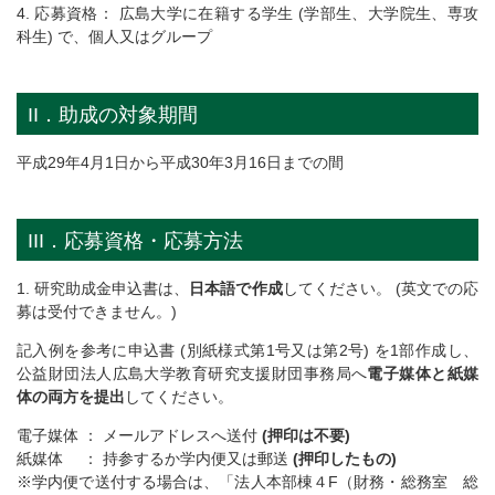
4. 応募資格： 広島大学に在籍する学生 (学部生、大学院生、専攻
科生) で、個人又はグループ
II．助成の対象期間
平成29年4月1日から平成30年3月16日までの間
III．応募資格・応募方法
1. 研究助成金申込書は、
日本語で作成
してください。 (英文での応
募は受付できません。)
記入例を参考に申込書 (別紙様式第1号又は第2号) を1部作成し、
公益財団法人広島大学教育研究支援財団事務局へ
電子媒体と紙媒
体の両方を提出
してください。
電子媒体 ： メールアドレスへ送付
(押印は不要)
紙媒体 ： 持参するか学内便又は郵送
(押印したもの)
※学内便で送付する場合は、「法人本部棟４F（財務・総務室 総