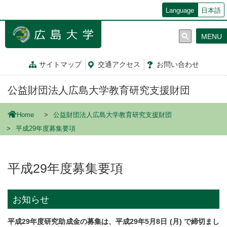
メ
Language
日本語
イ
ン
MENU
コ
ン
テ
サイトマップ
交通
アクセス
お問
い
合
わ
せ
ン
ツ
公益財団法人広島大学教育研究支援財団
に
移
動
Home
公益財団法人広島大学教育研究支援財団
平成29年度募集要項
平成29年度募集要項
お知らせ
平成29年度研究助成金の募集は、平成29年5月8日 (月) で締切まし