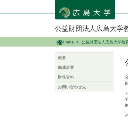
メ
イ
ン
コ
ン
公益財団法人広島大学
テ
ン
Home
公益財団法人広島大学教
ツ
に
移
概要
動
助成事業
財務資料
お問い合わせ先