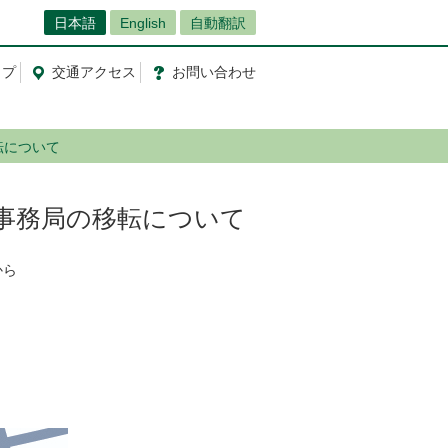
日本語
English
自動翻訳
ップ
交通
アクセス
お問
い
合
わ
せ
転について
事務局の移転について
から
）
。