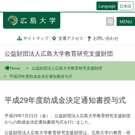
メ
Language
日本語
イ
ン
MENU
コ
ン
テ
サイトマップ
交通
アクセス
お問
い
合
わ
せ
ン
ツ
公益財団法人広島大学教育研究支援財団
に
移
動
Home
公益財団法人広島大学教育研究支援財団
平成29年度助成金決定通知書授与式
平成29年度助成金決定通知書授与式
平成29年7月21日（金）、公益財団法人広島大学教育研究支援財団
からの助成金決定通知書授与式を行いました。
公益財団法人広島大学教育研究支援財団は、広島大学の教育・研