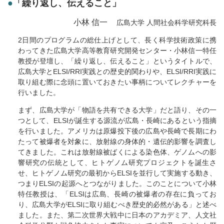
●
「繰り返し、伝えること」
小林 信一
広島大学 人間社会科学研究科長
2日間のプログラムの総仕上げとして、長く科学技術政策に携
わってきた広島大学高等教育研究開発センター・小林信一特任
教授が登壇し、「繰り返し、伝えること」というタイトルで、
広島大学とELSI/RRI実践との歴史的関わりや、ELSI/RRI実践に
取り組む際に念頭に置いておきたい事柄についてレクチャーを
行いました。
まず、広島大学が「物語を共有できる大学」だと語り、その一
つとして、ELSIが誕生する源流が広島・長崎にあるという指摘
を行いました。アメリカは原爆投下後の広島や長崎で長期にわ
たって被爆者を対象に、放射線の身体的・遺伝的影響を調査し
てきました。これは放射線被ばくによる染色体、ゲノムへの影
響研究の伝統として、ヒトゲノム研究プロジェクトを誕生さ
せ、ヒトゲノム研究の最初からELSIを並行して実施する動き、
つまりELSIの起源へとつながりました。このことについて小林
特任教授は、「ELSIは広島、長崎の被爆者の存在に負ってお
り、広島大学がELSIに取り組むべき歴史的必然がある」と述べ
ました。また、第二次世界大戦中に日本のアカデミア、人文社