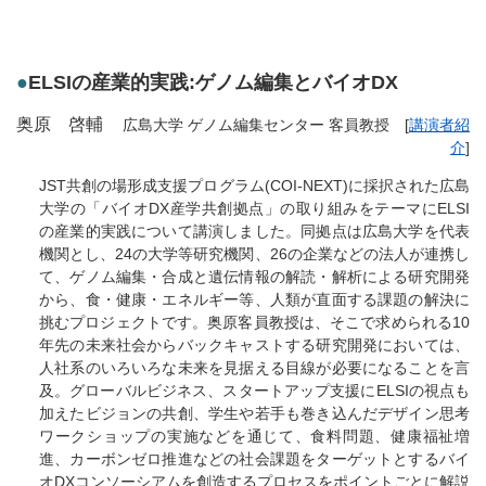
●
ELSIの産業的実践:ゲノム編集とバイオDX
奥原 啓輔
広島大学 ゲノム編集センター 客員教授 [
講演者紹
介
]
JST共創の場形成支援プログラム(COI-NEXT)に採択された広島
大学の「バイオDX産学共創拠点」の取り組みをテーマにELSI
の産業的実践について講演しました。同拠点は広島大学を代表
機関とし、24の大学等研究機関、26の企業などの法人が連携し
て、ゲノム編集・合成と遺伝情報の解読・解析による研究開発
から、食・健康・エネルギー等、人類が直面する課題の解決に
挑むプロジェクトです。奥原客員教授は、そこで求められる10
年先の未来社会からバックキャストする研究開発においては、
人社系のいろいろな未来を見据える目線が必要になることを言
及。グローバルビジネス、スタートアップ支援にELSIの視点も
加えたビジョンの共創、学生や若手も巻き込んだデザイン思考
ワークショップの実施などを通じて、食料問題、健康福祉増
進、カーボンゼロ推進などの社会課題をターゲットとするバイ
オDXコンソーシアムを創造するプロセスをポイントごとに解説