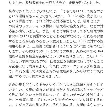
りました。参加者同士の交流も活発で、距離が近づきました。
発表で多く取り上げられたのは、「そもそもELSIって何なのか
という理解がちゃんとできていない」「ELSIの認知度が低い」
という課題です。それに対する対応策としては、研修セミナー
の開催やファンディング機関・研究者の協力を得る、などの対
応策が出ていました。また、今まで学内でやってきた研究や教
育の中にELSIと共通することがあるはずなので、それを再評価
するところから始めるという意見も出ました。ELSIに対する認
知度の低さは、上層部に理解されにくいなどの問題にもつなが
ります。その意味でのELSIについての教育、組織の中でのURA
機能や基盤を確立が必要だという声もありました。また、ELSI
は新しい学問/取組なので、社会発信を積極的に行っていくこと
が必要という意見もあり、市民向けのワークショップを企画し
て、それを通して研究者たちの研究成果をわかりやすく市民に
紹介するという提案もありました。
共創の場をどうつくるかということも大きな課題と捉えられて
いました。立場の違う人が集まったときの認識のギャップをど
う埋めるかといった課題について、多くのチームが検討しまし
た。自分事に感じてもらったりモチベーションを維持するの
に、カジュアルに集まるところから始める、立場の違う人をつ