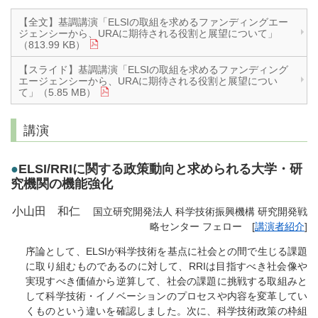
【全文】基調講演「ELSIの取組を求めるファンディングエー
ジェンシーから、URAに期待される役割と展望について」
（813.99 KB）
【スライド】基調講演「ELSIの取組を求めるファンディング
エージェンシーから、URAに期待される役割と展望につい
て」（5.85 MB）
講演
●
ELSI/RRIに関する政策動向と求められる大学・研
究機関の機能強化
小山田 和仁
国立研究開発法人 科学技術振興機構 研究開発戦
略センター フェロー [
講演者紹介
]
序論として、ELSIが科学技術を基点に社会との間で生じる課題
に取り組むものであるのに対して、RRIは目指すべき社会像や
実現すべき価値から逆算して、社会の課題に挑戦する取組みと
して科学技術・イノベーションのプロセスや内容を変革してい
くものという違いを確認しました。次に、科学技術政策の枠組