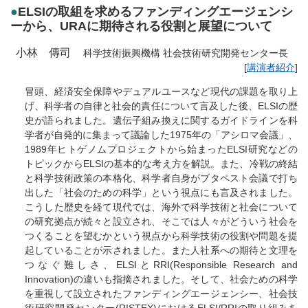
●
ELSIの取組を求めるファンディングエージェンシ
ーから、URAに期待される役割と展望について
小林 傳司
科学技術振興機構 社会技術研究開発センター長
[
講演者紹介
]
冒頭、経済安全保障やデュアルユースなど現代の課題を取り上
げ、科学者の自律と社会的責任について言及した後、ELSIの歴
史が語られました。遺伝子組み換えに関するガイドラインを科
学者が自発的に集まって議論した1975年の「アシロマ会議」、
1989年ヒトゲノムプロジェクトから始まったELSI研究などの
トピックからELSIの基本的な考え方を解説。また、冷戦の終結
と科学技術政策の本格化、科学者自身がブタペスト会議で打ち
出した「社会のための科学」という視点にも言及されました。
こうした歴史を経て現代では、海外で科学技術と社会について
の研究拠点が続々と設立され、そこでは人々がどういう社会を
つくることを望むかという視点から科学技術の役割や問題を提
起していることが示されました。また人社系への期待と文理を
つなぐ難しさ、ELSIとRRI(Responsible Research and
Innovation)の違いも指摘されました。そして、社会ための科学
を重視して設立されたファンディングエージェンシー、社会技