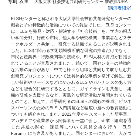
水町 衣里
大阪大学 社会技術共創研究センター 准教授/URA
[
講演者紹介
]
ELSIセンターと称される大阪大学社会技術共創研究センターの
概要とその特徴的な活動についての報告でした。ELSIセンター
は、ELSIを発見・対応・解決する「社会技術」を、学内の幅広
い学問分野、行政や市民、他大学や研究機関、事業者などステ
ークホルダーと共創し、研究する組織であることが説明されま
した。ELSIに関わる学術領域横断的な研究の推進だけでなく、
市民と産業界・行政機関等の接続や、ELSI人材の育成が目指さ
れていることが言及されました。続いて、同センターの特徴的
な活動の紹介があり、中でも様々な組織と共同して取り組む共
創研究プロジェクトについては具体的な事例を挙げて解説。新
しい技術やサービスなどにかかわるELSIやガバナンスのあり方
などを総合的に研究するとともに、ガイドラインを共創し、組
織内研修を支援するなど、実践的な研究活動が展開されている
とのこと。加えて、若手研究者のELSIへの関心の養成、ビジネ
スパーソンのためのELSI入門講座など幅広い層への教育活動に
ついても紹介され、また、2022年度からスタートした新事業、
アカデミアや産業界から関係者が一堂に会し、企業・組織を通
じた共通の関心・課題等について意見交換を行う「ELSI
Forum」にも言及がありました。同センターにおいて、人がつ