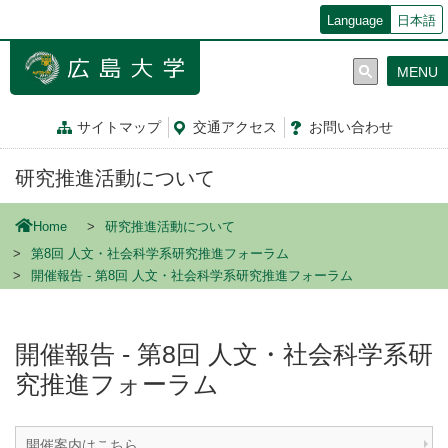
メ
Language
日本語
イ
ン
MENU
コ
ン
テ
サイトマップ
交通
アクセス
お問
い
合
わ
せ
ン
ツ
研究推進活動について
に
移
動
Home
研究推進活動について
第8回 ⼈⽂・社会科学系研究推進フォーラム
開催報告 - 第8回 ⼈⽂・社会科学系研究推進フォーラム
開催報告 - 第8回 ⼈⽂・社会科学系研
究推進フォーラム
開催案内はこちら