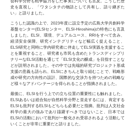
会科学分野も戦争協力をした事実についても言及。こうした歴
史を直視し、「ワタシタチの物語として共有し、語り継ぎた
い」と語りました。
こうした認識の上で、2023年度に設立予定の広島大学共創科学
基盤センター(ELSIセンター、ELSI-Hiroshima)の特色にも言及
しました。ELSI、環境、デュアルユース、RRIをすべて含み、
経済安全保障、研究インテグリティなど幅広く捉えること、
ELSI研究と同時に学内研究者に伴走してELSI実践を支援するこ
とを重視すること、研究者も市民も含めたトランスディシプリ
ナリーなELSI活動を通じて「ELSI文化の醸成」を目指すことな
どが説明されました。その中では先端的研究プロジェクト形成
支援の意義も語られ、ELSIにきちんと取り組むことで、戦略形
成や研究の方向性の設計、国際的な交渉力を持つための戦略な
ど様々なアドバンテージを得られることが指摘されました。
最後に、ELSIを行う上での立ち位置の重要性にも触れました。
ELSIあるいは総合知が自然科学分野と並走するには、肯定する
ELSIも批判するELSIもどちらも必要だと指摘。批判は人文社会
科学の最大の強みであり躊躇すべきではないこと、日本では
ELSIの活動において批判が一般化され受容されるよう活動して
いくことが非常に重要だと語りました。