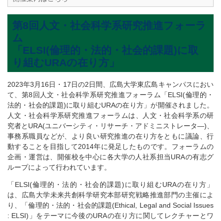
第8回人文・社会科学系研究推進フォーラ
ム
「ELSI(倫理的・法的・社会的課題)に取
り組むURAの在り方」
2023年3月16日・17日の2日間、広島大学東広島キャンパスにおい
て、第8回人文・社会科学系研究推進フォーラム「ELSI(倫理的・
法的・社会的課題)に取り組むURAの在り方」が開催されました。
人文・社会科学系研究推進フォーラムは、人文・社会科学系の研
究者とURA(ユニバーシティ・リサーチ・アドミニストレータ―)、
事務系職員などが、より良い研究推進の在り方をともに議論、行
動することを目指して2014年に発足したものです。フォーラムの
企画・運営は、開催校を中心に各大学の人社系担当URAの有志グ
ループによって行われています。
「ELSI(倫理的・法的・社会的課題)に取り組むURAの在り方」
は、広島大学未来共創科学研究本部研究戦略推進部門の主催によ
り、「倫理的・法的・社会的課題(Ethical, Legal and Social Issues
: ELSI)」をテーマに今後のURAの在り方に関してレクチャーとワ