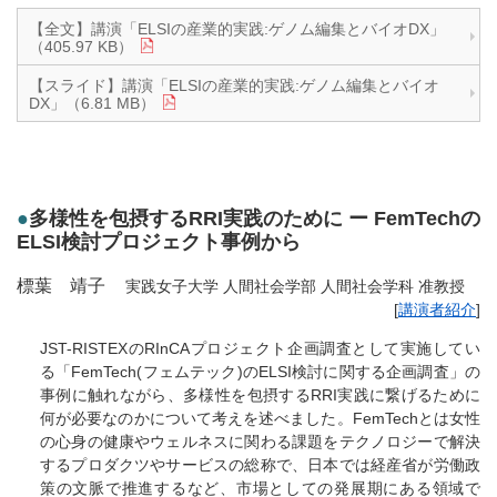
【全文】講演「ELSIの産業的実践:ゲノム編集とバイオDX」
（405.97 KB）
【スライド】講演「ELSIの産業的実践:ゲノム編集とバイオ
DX」（6.81 MB）
●
多様性を包摂するRRI実践のために ー FemTechの
ELSI検討プロジェクト事例から
標葉 靖子
実践女子大学 人間社会学部 人間社会学科 准教授
[
講演者紹介
]
JST-RISTEXのRInCAプロジェクト企画調査として実施してい
る「FemTech(フェムテック)のELSI検討に関する企画調査」の
事例に触れながら、多様性を包摂するRRI実践に繋げるために
何が必要なのかについて考えを述べました。FemTechとは女性
の心身の健康やウェルネスに関わる課題をテクノロジーで解決
するプロダクツやサービスの総称で、日本では経産省が労働政
策の文脈で推進するなど、市場としての発展期にある領域で