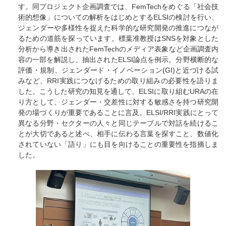
す。同プロジェクト企画調査では、FemTechをめぐる「社会技
術的想像」についての解析をはじめとするELSIの検討を行い、
ジェンダーや多様性を捉えた科学的な研究開発の推進につなが
るための道筋を探っています。標葉准教授はSNSを対象とした
分析から導き出されたFemTechのメディア表象など企画調査内
容の一部を解説し、抽出されたELSI論点を例示。分野横断的な
評価・規制、ジェンダード・イノベーション(GI)と近づける試
みなど、RRI実践につなげるための取り組みの必要性を語りま
した。こうした研究の知見を通して、ELSIに取り組むURAの在
り方として、ジェンダー・交差性に対する敏感さを持つ研究開
発の場づくりが重要であることに言及。ELSI/RRI実践にとって
異なる分野・セクターの人々と同じテーブルで対話を続けるこ
とが大切であると述べ、相手に伝わる言葉を探すこと、数値化
されていない「語り」にも目を向けることの重要性を指摘しま
した。