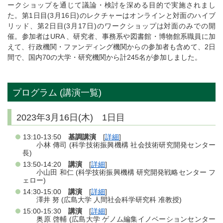
ークショップを通じて議論・検討を深める目的で実施されまし
た。第1日目(3月16日)のレクチャーはオンラインと対面のハイブ
リッド、第2日目(3月17日)のワークショップは対面のみでの開
催。参加者はURA 、研究者、事務系や図書館・博物館系職員に加
えて、行政機関・ファンディング機関からの参加者も含めて、2日
間で、国内70の大学・研究機関から計245名が参加しました。
プログラム (講演一覧)
2023年3月16日(木) 1日目
13:10-13:50
基調講演
[
詳細
]
小林 傳司 (科学技術振興機構 社会技術研究開発センター
長)
13:50-14:20
講演
[
詳細
]
小山田 和仁 (科学技術振興機構 研究開発戦略センター フ
ェロー)
14:30-15:00
講演
[
詳細
]
澤井 努 (広島大学 人間社会科学研究科 准教授)
15:00-15:30
講演
[
詳細
]
奥原 啓輔 (広島大学 ゲノム編集イノベーションセンター