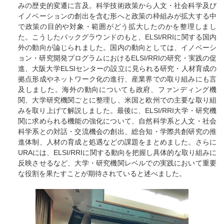
みの歴史的変遷に言及。科学技術政策から人文・社会科学及び
イノベーションの創出を含む形へと政策の枠組みが拡大する中
で政策の目的や対象・範囲がどう拡大したのかを整理しまし
た。こうしたバックグラウンドのもと、ELSI/RRIに関する国内
外の動向が論じられました。国内の動向としては、イノベーシ
ョン・研究開発プログラムにおけるELSI/RRIの研究・実践の促
進、大阪大学ELSIセンターの設立に見られる研究・人材育成の
拠点形成やネットワーク化の進行、産業界での取り組みにも言
及しました。海外の動向についても政府、ファンディング機
関、大学研究機関ごとに整理し、米国と欧州での主要な取り組
みを取り上げて解説しました。最後に、ELSI/RRI大学・研究機
関に求められる機能の強化について、自然科学系と人文・社会
科学系との対話・交流機会の創出、総合知・学際共創研究の推
進体制、人材の育成と処遇などの課題をまとめました。さらに
URAには、ELSI/RRIに関する動向を把握し具体的な取り組みに
反映させるなど、大学・研究機関レベルでの実践において重要
な役割を果たすことが期待されていると述べました。