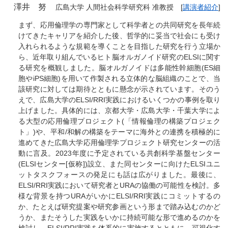
澤井 努
広島大学 人間社会科学研究科 准教授 [
講演者紹介
]
まず、応用倫理学の専門家として科学者との共同研究を長年続
けてきたキャリアを紹介した後、哲学的に妥当で社会にも受け
入れられるような規範を導くことを目指した研究を行う立場か
ら、近年取り組んでいるヒト脳オルガノイド研究のELSIに関す
る研究を概観しました。脳オルガノイドは多能性幹細胞(ES細
胞やiPS細胞)を用いて作製される立体的な脳組織のことで、当
該研究に対しては期待とともに懸念が示されています。そのう
えで、広島大学のELSI/RRI実践におけるいくつかの事例を取り
上げました。具体的には、京都大学・広島大学・千葉大学によ
る大型の応用倫理プロジェクト(「情報倫理の構築プロジェク
ト」)や、平和/和解の構築をテーマに海外との連携を積極的に
進めてきた広島大学応用倫理学プロジェクト研究センターの活
動に言及。2023年度に予定されている共創科学基盤センター
(ELSIセンター[仮称])設立、また同センターに向けたELSIユニ
ットタスクフォースの発足にも話は広がりました。最後に、
ELSI/RRI実践において研究者とURAの協働の可能性を検討。多
様な背景を持つURAがいかにELSI/RRI実践にコミットするの
か、たとえば研究提案や研究参画という形まで踏み込むのかど
うか、またそうした実践をいかに持続可能な形で進めるのかを
検討し、ELSI/RRI実践を体系的に実施するとともに、可視化す