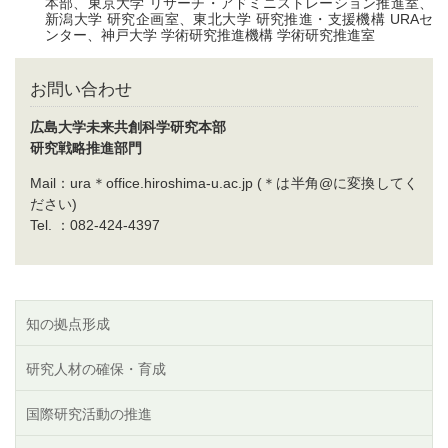
本部、東京大学 リサーチ・アドミニストレーション推進室、
新潟大学 研究企画室、東北大学 研究推進・支援機構 URAセ
ンター、神戸大学 学術研究推進機構 学術研究推進室
お問い合わせ
広島⼤学未来共創科学研究本部
研究戦略推進部⾨
Mail：ura＊office.hiroshima-u.ac.jp (＊は半角@に変換してく
ださい)
Tel. ：082-424-4397
知の拠点形成
研究人材の確保・育成
国際研究活動の推進