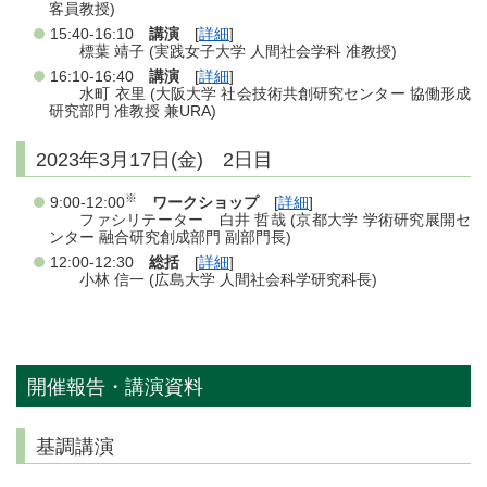
客員教授)
15:40-16:10
講演
[
詳細
]
標葉 靖子 (実践女子大学 人間社会学科 准教授)
16:10-16:40
講演
[
詳細
]
水町 衣里 (大阪大学 社会技術共創研究センター 協働形成
研究部門 准教授 兼URA)
2023年3月17日(金) 2日目
※
9:00-12:00
ワークショップ
[
詳細
]
ファシリテーター 白井 哲哉 (京都大学 学術研究展開セ
ンター 融合研究創成部門 副部門長)
12:00-12:30
総括
[
詳細
]
小林 信一 (広島大学 人間社会科学研究科長​)
開催報告・講演資料
基調講演